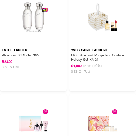
ESTEE LAUDER
YVES SAINT LAURENT
Pleasures 30Ml Get 30Ml
Mini Libre and Rouge Pur Couture
Holiday Set XM24
฿2,800
(10%)
฿1,800
฿2,000
size 60 ML
size 2 PCS