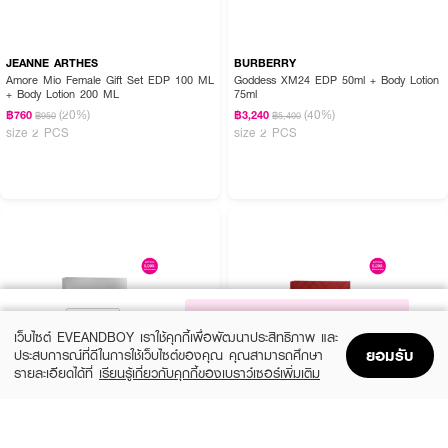
JEANNE ARTHES
BURBERRY
Amore Mio Female Gift Set EDP 100 ML
Goddess XM24 EDP 50ml + Body Lotion
+ Body Lotion 200 ML
75ml
(20%)
(40%)
฿760
฿3,240
฿950
฿5,400
size 2 PCS
size 2 PCS
NOTIFY ME
เว็บไซต์ EVEANDBOY เราใช้คุกกี้เพื่อพัฒนาประสิทธิภาพ และ
ยอมรับ
ประสบการณ์ที่ดีในการใช้เว็บไซต์ของคุณ คุณสามารถศึกษา
รายละเอียดได้ที่
เรียนรู้เกี่ยวกับคุกกี้ของเบราว์เซอร์เพิ่มเติม
Home
Home
Promotions
Promotions
Shopping Bag
Shopping Bag
Account
Account
GUCCI
BURBERRY
Flora Gorgeous Magnolia XM24 EDP
Her XM24 EDP 100ml + Body Lotion
100ml + Pen Spray 10ml + Mini 5ml
75ml + Pen Spary 10ml