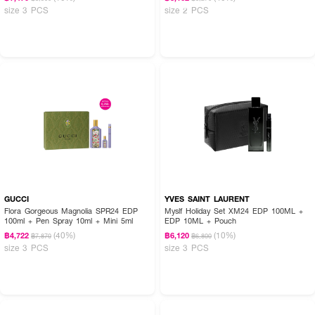
size 3 PCS
size 2 PCS
GUCCI
YVES SAINT LAURENT
Flora Gorgeous Magnolia SPR24 EDP
Myslf Holiday Set XM24 EDP 100ML +
100ml + Pen Spray 10ml + Mini 5ml
EDP 10ML + Pouch
(40%)
(10%)
฿4,722
฿6,120
฿7,870
฿6,800
size 3 PCS
size 3 PCS