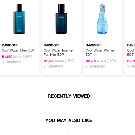
DAVIDOFF
DAVIDOFF
DAVIDOFF
DAV
Cool Water Men EDT
Cool Water Intense
Cool Water Women
Cool
For Him EDP
EDT
EDT
(25%)
฿1,650
฿2,200
(25%)
(25%)
฿1,800
฿2,700
฿2,7
฿2,400
฿3,600
3 Variations
2 Variations
2 Variations
2 Va
RECENTLY VIEWED
YOU MAY ALSO LIKE