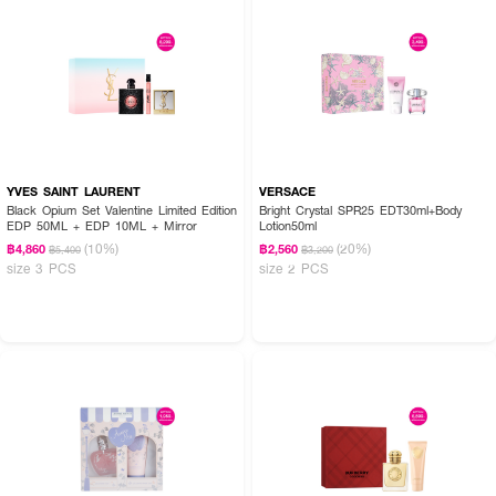
YVES SAINT LAURENT
VERSACE
Black Opium Set Valentine Limited Edition
Bright Crystal SPR25 EDT30ml+Body
EDP 50ML + EDP 10ML + Mirror
Lotion50ml
(10%)
(20%)
฿4,860
฿2,560
฿5,400
฿3,200
size 3 PCS
size 2 PCS