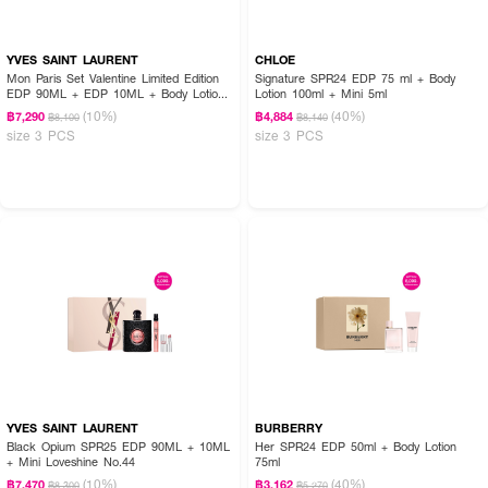
YVES SAINT LAURENT
CHLOE
Mon Paris Set Valentine Limited Edition
Signature SPR24 EDP 75 ml + Body
EDP 90ML + EDP 10ML + Body Lotion
Lotion 100ml + Mini 5ml
50ML
(10%)
(40%)
฿7,290
฿4,884
฿8,100
฿8,140
size 3 PCS
size 3 PCS
YVES SAINT LAURENT
BURBERRY
Black Opium SPR25 EDP 90ML + 10ML
Her SPR24 EDP 50ml + Body Lotion
+ Mini Loveshine No.44
75ml
(10%)
(40%)
฿7,470
฿3,162
฿8,300
฿5,270