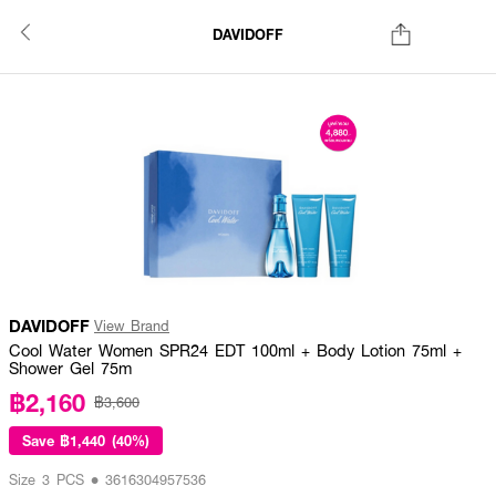
DAVIDOFF
DAVIDOFF
View Brand
Cool Water Women SPR24 EDT 100ml + Body Lotion 75ml +
Shower Gel 75m
฿2,160
฿3,600
Save
฿1,440 (40%)
Size 3 PCS • 3616304957536