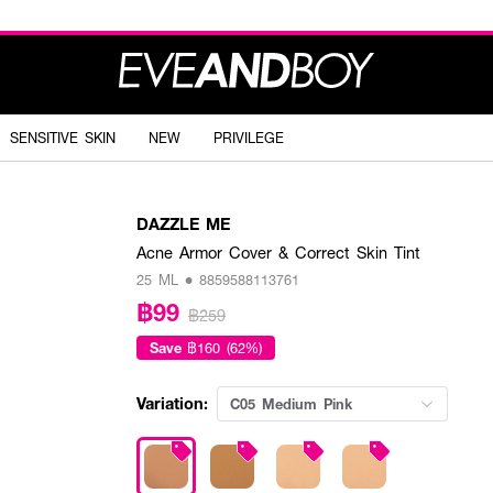
SENSITIVE SKIN
NEW
PRIVILEGE
DAZZLE ME
Acne Armor Cover & Correct Skin Tint
25 ML • 8859588113761
฿99
฿259
Save
฿160 (62%)
Variation:
C05 Medium Pink