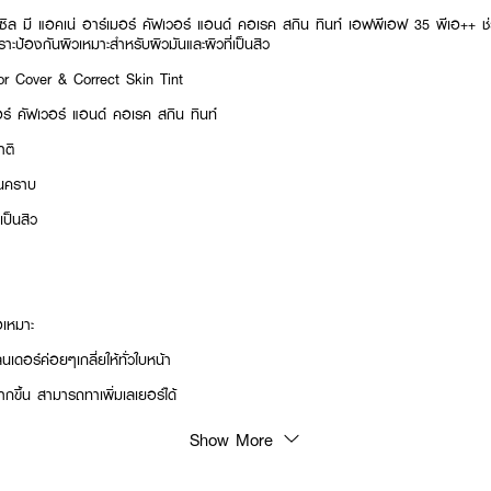
เซิล มี แอคเน่ อาร์เมอร์ คัฟเวอร์ แอนด์ คอเรค สกิน ทินท์ เอฟพีเอฟ 35 พีเอ++ ช
ราะป้องกันผิวเหมาะสำหรับผิวมันและผิวที่เป็นสิว
 Cover & Correct Skin Tint
อร์ คัฟเวอร์ แอนด์ คอเรค สกิน ทินท์
าติ
็นคราบ
เป็นสิว
อเหมาะ
ลนเดอร์ค่อยๆเกลี่ยให้ทั่วใบหน้า
ขึ้น สามารถทาเพิ่มเลเยอร์ได้
Show More