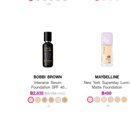
+14
BOBBI BROWN
MAYBELLINE
Intensive Serum
New York Superstay Lumi-
Foundation SPF 40
Matte Foundation
PA++++
฿2,835
฿499
฿3,150
(10%)
+6
+4