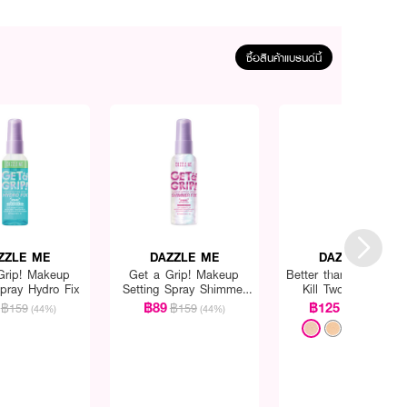
ซื้อสินค้าแบรนด์นี้
ZZLE ME
DAZZLE ME
DAZZLE ME
Grip! Makeup
Get a Grip! Makeup
Better than Filter Dou
Spray Hydro Fix
Setting Spray Shimmer
Kill Two Way Cake
Fix
Powder
฿89
฿125
฿159
฿159
฿259
(44%)
(44%)
(52%)