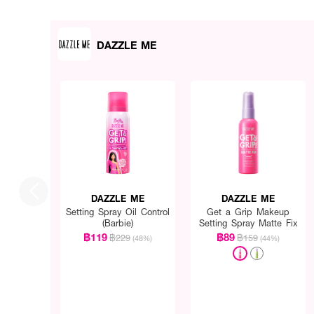
DAZZLE ME
DAZZLE ME
DAZZLE ME
Setting Spray Oil Control
Get a Grip Makeup
(Barbie)
Setting Spray Matte Fix
฿119
฿89
฿229
฿159
(48%)
(44%)