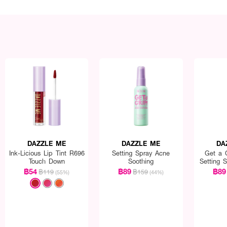
DAZZLE ME
DAZZLE ME
DA
Ink-Licious Lip Tint R696
Setting Spray Acne
Get a 
Touch Down
Soothing
Setting 
฿54
฿89
฿89
฿119
฿159
(55%)
(44%)