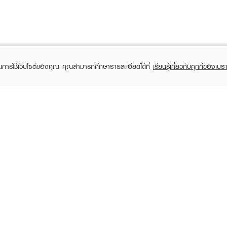
ในการใช้เว็บไซต์ของคุณ คุณสามารถศึกษารายละเอียดได้ที่
เรียนรู้เกี่ยวกับคุกกี้ของเบรา
TOMER CARE
EVEANDBOY MEMBER
 Shopping
Member registration
 store
t us