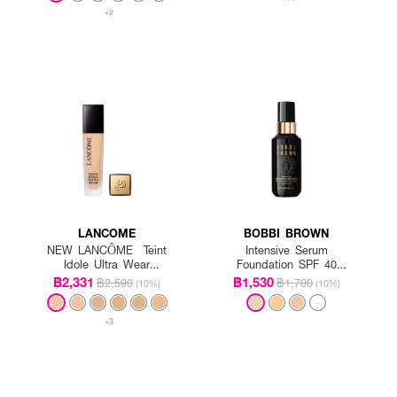
+2
LANCOME
BOBBI BROWN
NEW LANCÔME Teint
Intensive Serum
Idole Ultra Wear
Foundation SPF 40
Foundation SPF35
PA++++
฿2,331
฿1,530
฿2,590
฿1,700
(10%)
(10%)
+3