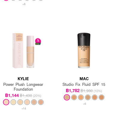
+8
KYLIE
MAC
Power Plush Longwear
Studio Fix Fluid SPF 15
Foundation
฿1,782
฿1,980
(10%)
฿1,144
฿1,430
(20%)
+6
+14