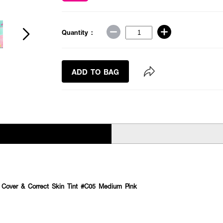
Quantity :
ADD TO BAG
over & Correct Skin Tint #C05 Medium Pink