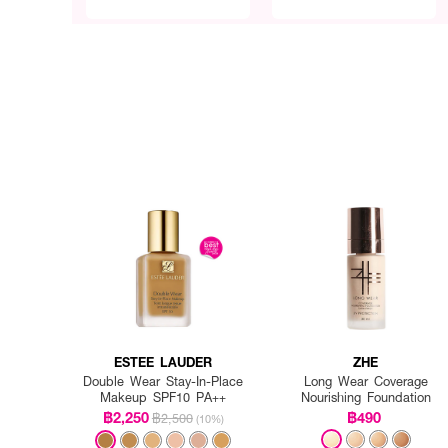
ESTEE LAUDER
ZHE
Double Wear Stay-In-Place
Long Wear Coverage
Makeup SPF10 PA++
Nourishing Foundation
฿2,250
฿490
฿2,500
(10%)