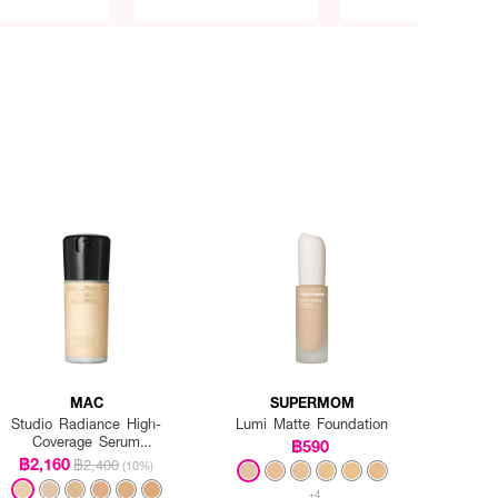
MAC
SUPERMOM
Studio Radiance High-
Lumi Matte Foundation
Coverage Serum
฿590
Foundation
฿2,160
฿2,400
(10%)
+4