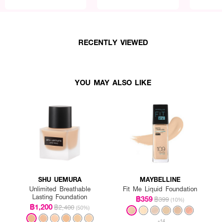
RECENTLY VIEWED
YOU MAY ALSO LIKE
SHU UEMURA
MAYBELLINE
Unlimited Breathable
Fit Me Liquid Foundation
Lasting Foundation
฿359
฿399
(10%)
฿1,200
฿2,400
(50%)
+14