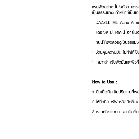
เผยผิวอย่างมั่นใจด้วย แดซ
เป็นธรรมชาติ ทำหน้าที่เป็นเก
· DAZZLE ME Acne Armor
· แดซเซิล มี แอคเน่ อาร์เม
· ทินน์ให้ผิวสวยดูเป็นธรรมช
· ช่วยคุมความมัน ไม่ทำให้เป
· เหมาะสำหรับผิวมันและผิวที่
How to Use :
1 บีบเนื้อทิ้นท์ในปริมาณที่พ
2 ใช้นิ้วมือ พัฟ หรือบิวตี้เบ
3 หากต้องการการปกปิดที่มาก