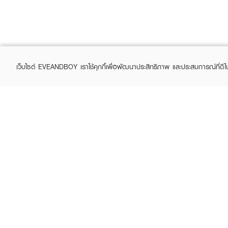
เว็บไซต์ EVEANDBOY เราใช้คุกกี้เพื่อพัฒนาประสิทธิภาพ และประสบการณ์ที่ดี
ABOUT EVEANDBOY
CUS
Brand story
Online
Privacy Policy
Find a
Terms and Conditions
Contac
Sell on EVEANDBOY
Whistleblowing