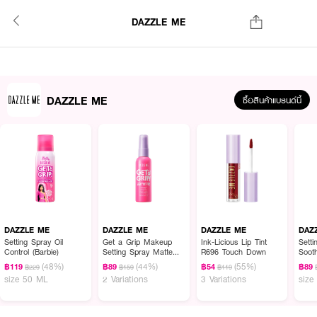
DAZZLE ME
DAZZLE ME
ซื้อสินค้าแบรนด์นี้
DAZZLE ME
DAZZLE ME
DAZZLE ME
DAZ
Setting Spray Oil
Get a Grip Makeup
Ink-Licious Lip Tint
Sett
Control (Barbie)
Setting Spray Matte
R696 Touch Down
Soot
Fix
(48%)
(44%)
(55%)
฿119
฿89
฿54
฿89
฿229
฿159
฿119
size 50 ML
2 Variations
3 Variations
size