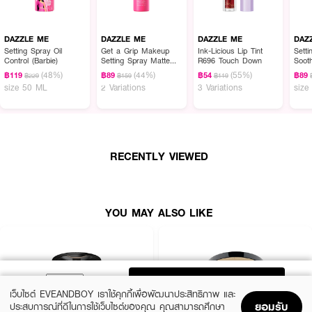
DAZZLE ME
DAZZLE ME
DAZZLE ME
DAZ
Setting Spray Oil
Get a Grip Makeup
Ink-Licious Lip Tint
Sett
Control (Barbie)
Setting Spray Matte
R696 Touch Down
Soot
Fix
(48%)
(44%)
(55%)
฿119
฿89
฿54
฿89
฿229
฿159
฿119
size 50 ML
2 Variations
3 Variations
size
RECENTLY VIEWED
YOU MAY ALSO LIKE
ADD TO BAG
เว็บไซต์ EVEANDBOY เราใช้คุกกี้เพื่อพัฒนาประสิทธิภาพ และ
ยอมรับ
ประสบการณ์ที่ดีในการใช้เว็บไซต์ของคุณ คุณสามารถศึกษา