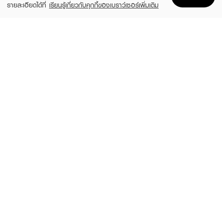
รายละเอียดได้ที่
เรียนรู้เกี่ยวกับคุกกี้ของเบราว์เซอร์เพิ่มเติม
Home
Home
Promotions
Promotions
Shopping Bag
Shopping Bag
Account
Account
MAYBELLINE
CHO
New York Fit Me Oil Control 109
Brightening Powder Anti-Aging Alta Light
Texture Vitamin E
(41%)
฿99
฿169
฿790
5 Variations
3 Variations
CANMAKE
BABY BRIGHT
Marshmallow Finish Power - Abloom
Rejulight Bright & Glow Powder Pact
SPF50+ PA++++
(10%)
฿439
฿490