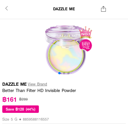
DAZZLE ME
DAZZLE ME
View Brand
Better Than Filter HD Invisible Powder
฿161
฿289
Save
฿128 (44%)
Size 5 G • 8859588116557