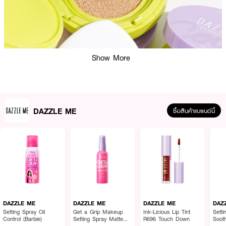
Show More
DAZZLE ME
ซื้อสินค้าแบรนด์นี้
ผลลัพธ์ที่ได้ :
คุชชั่นช่วยเบลอรูขุมขน ปกปิดขั้นสุด คุมมัน มอบผิวสวยเนียนแมท ไม่ง้อฟิลเตอร์
ติดทนยาวนาน 12 ชั่วโมง สร้างฟิล์มเคลือบบนผิวอย่างรวดเร็ว ช่วยล็อคเมคอัพ
ติดทนนาน อนูเล็กละเอียด ปกปิดขั้นสุด ช่วยเบลอรูขุมขน สิว และรอยคล้ำ ด้วย
การปาดเพียงครั้งเดียว เมคอัพที่เป็นมิตรกับผิว ด้วยส่วนผสมของไนอะซินาไมด์และ
DAZZLE ME
DAZZLE ME
DAZZLE ME
DAZ
พฤกษศาสตร์อันมหัศจรรย์ถึง 4 เท่า ทำให้ผิวของคุณได้รับการบำรุง ปรับผิวที่
Setting Spray Oil
Get a Grip Makeup
Ink-Licious Lip Tint
Sett
Control (Barbie)
Setting Spray Matte
R696 Touch Down
Soot
หมองคล้ำและป้องกันให้เมคอัพติดทน
Fix