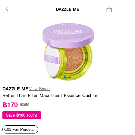
DAZZLE ME
DAZZLE ME
View Brand
Better Than Filter Maxnificent Essence Cushion
฿179
฿359
Save
฿180 (50%)
C01 Fair Porcelain