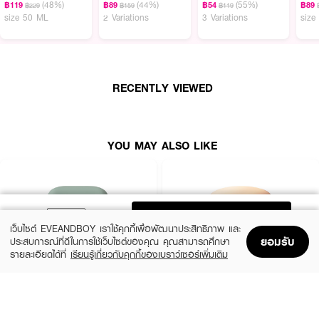
(48%)
(44%)
(55%)
฿119
฿89
฿54
฿89
฿229
฿159
฿119
· DAZZLE ME Better Than Filter Maxnificent Essence Cushion
size 50 ML
2 Variations
3 Variations
size
· แดซเซิล มี เบทเทอร์ แดน ฟิลเตอร์ แมกนิฟฟิเซินท์ เอสเซนส์ คุชชั่น
· คุชชั่นเนื้อแมตต์ ช่วยเบลอรูขุมขน ปกปิดขั้นสุด คุมมัน
· เนื้อละเอียดและปกปิดสูง ช่วยเบลอรูขุมขน สิว และรอยคล้ำ
RECENTLY VIEWED
· ติดทนยาวนาน 12 ชั่วโมง
· ขนาด 15 g.
YOU MAY ALSO LIKE
ADD TO BAG
เว็บไซต์ EVEANDBOY เราใช้คุกกี้เพื่อพัฒนาประสิทธิภาพ และ
ยอมรับ
ประสบการณ์ที่ดีในการใช้เว็บไซต์ของคุณ คุณสามารถศึกษา
รายละเอียดได้ที่
เรียนรู้เกี่ยวกับคุกกี้ของเบราว์เซอร์เพิ่มเติม
Home
Home
Promotions
Promotions
Shopping Bag
Shopping Bag
Account
Account
LANEIGE
SKINTIFIC MAKEUP
Neo Cushion Matte 13N1 15G*2 (23
Cover All Perfect Cushion SPF35