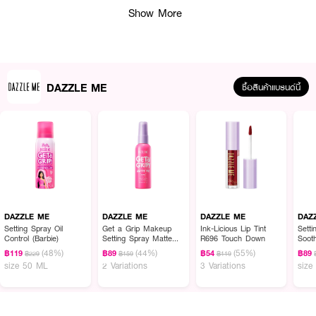
Show More
DAZZLE ME
ซื้อสินค้าแบรนด์นี้
ผลลัพธ์ที่ได้ :
· กลอสลิปทินท์ ให้ปากฉ่ำวาว
· เนื้อทินท์ติดทน ทาเพียงครั้งเดียวก็ให้สีชัด
DAZZLE ME
DAZZLE ME
DAZZLE ME
DAZ
· ติดทนยาวนาน 12 ชั่วโมง
Setting Spray Oil
Get a Grip Makeup
Ink-Licious Lip Tint
Sett
Control (Barbie)
Setting Spray Matte
R696 Touch Down
Soot
· สี O06 Fresh Ink
Fix
(48%)
(44%)
(55%)
฿119
฿89
฿54
฿89
฿229
฿159
฿119
size 50 ML
2 Variations
3 Variations
size