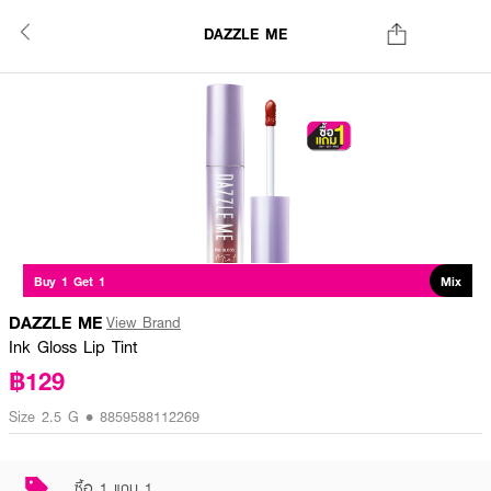
DAZZLE ME
Buy 1 Get 1
Mix
DAZZLE ME
View Brand
Ink Gloss Lip Tint
฿129
Size 2.5 G • 8859588112269
ซื้อ 1 แถม 1