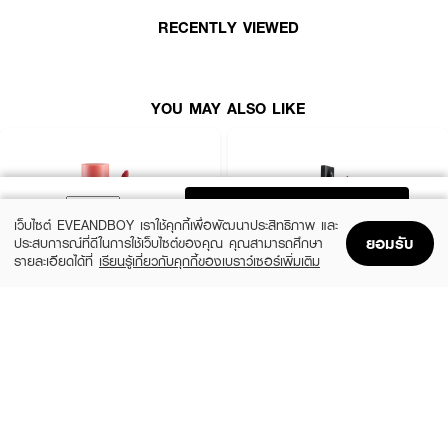
RECENTLY VIEWED
YOU MAY ALSO LIKE
ADD TO BAG
เว็บไซต์ EVEANDBOY เราใช้คุกกี้เพื่อพัฒนาประสิทธิภาพ และ
ยอมรับ
ประสบการณ์ที่ดีในการใช้เว็บไซต์ของคุณ คุณสามารถศึกษา
รายละเอียดได้ที่
เรียนรู้เกี่ยวกับคุกกี้ของเบราว์เซอร์เพิ่มเติม
Home
Home
Promotions
Promotions
Shopping Bag
Shopping Bag
Account
Account
2P ORIGINAL
TIME PHORIA
Oh My Tint Velvet And Smooth
Stellar Dust Lip Stain
(54%)
(60%)
฿91
฿239
฿199
฿599
19 Variations
19 Variations