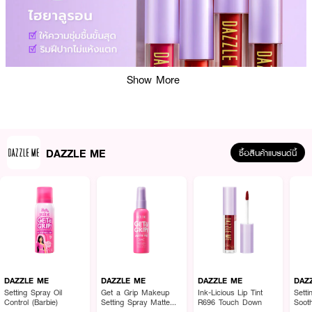
Show More
DAZZLE ME
ซื้อสินค้าแบรนด์นี้
ผลลัพธ์ที่ได้ :
ลิปทินท์เนื้อน้ำ
DAZZLE ME Ink-Licious Lip Tint
มี พิกเมนท์แน่นสวยฉ่ำ ติด
ทนนานตลอดวัน สีสันสดใสสวยสะดุดทุกสายตา มอบริมฝีปากโกลว์ดูฉ่ำวาว
· สีสันสดใส สวยสะดุดทุกสายตา อณูเม็ดสีธรรมชาติที่มีส่วนผสมหลักเป็นน้ำ มอบ
DAZZLE ME
DAZZLE ME
DAZZLE ME
DAZ
ความชุ่มชื้นและถนอมริมฝีปากเพื่อผลลัพธ์ริมฝีปากที่ดูสวยสดใสแลดูอวบอิ่มน่า
Setting Spray Oil
Get a Grip Makeup
Ink-Licious Lip Tint
Sett
สัมผัส
Control (Barbie)
Setting Spray Matte
R696 Touch Down
Soot
Fix