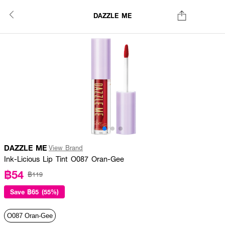
DAZZLE ME
DAZZLE ME
View Brand
Ink-Licious Lip Tint O087 Oran-Gee
฿54
฿119
Save
฿65 (55%)
O087 Oran-Gee