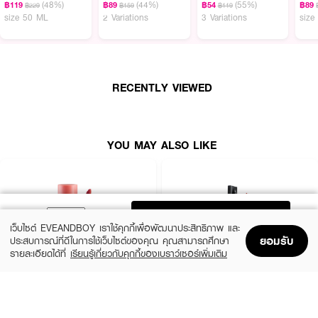
(48%)
(44%)
(55%)
฿119
฿89
฿54
฿89
฿229
฿159
฿119
ริมฝีปากมิด
size 50 ML
2 Variations
3 Variations
size
· เนื้อสัมผัสบางเบา ไม่เหนียวเหนอะหนะ คงความชุ่มชื้นและความเรียบเนียน
· กันน้ำ กันเหงื่อ ไม่ไหล ไม่เลอะ ติดทนทุกสถานการณ์
· ผสาน คอลลาเจน และคาเฟอีน เพื่อริมฝีปากดูอิ่มฟูและสุขภาพดี
RECENTLY VIEWED
· FDA Registration No. : 10-2-6800000959
YOU MAY ALSO LIKE
How to Use :
· เขย่าผลิตภัณฑ์ก่อนใช้ประมาณ 5 วินาที
· ทาลิปลงบนริมฝีปากตามต้องการ
ADD TO BAG
· หลีกเลี่ยงการเม้มริมฝีปากก่อนเนื้อลิปเซ็ตตัว
เว็บไซต์ EVEANDBOY เราใช้คุกกี้เพื่อพัฒนาประสิทธิภาพ และ
ยอมรับ
ประสบการณ์ที่ดีในการใช้เว็บไซต์ของคุณ คุณสามารถศึกษา
รายละเอียดได้ที่
เรียนรู้เกี่ยวกับคุกกี้ของเบราว์เซอร์เพิ่มเติม
Home
Home
Promotions
Promotions
Shopping Bag
Shopping Bag
Account
Account
2P ORIGINAL
TIME PHORIA
Oh My Tint Velvet And Smooth
Stellar Dust Lip Stain