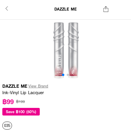
DAZZLE ME
DAZZLE ME
View Brand
Ink-Vinyl Lip Lacquer
฿99
฿199
Save
฿100 (50%)
035