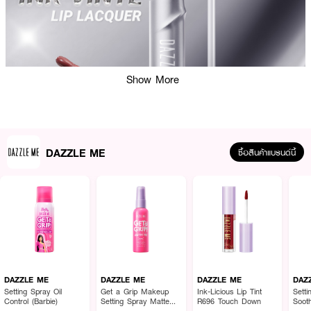
Show More
DAZZLE ME
ซื้อสินค้าแบรนด์นี้
ผลลัพธ์ที่ได้ :
DAZZLE ME Ink-Vinyl Lip Lacquer
เติมเต็มลุคให้สมบูรณ์แบบด้วย ลิปสูตร
พิเศษที่มอบความเงางามราวกระจกและความติดทนยาวนาน
DAZZLE ME
DAZZLE ME
DAZZLE ME
DAZ
· ด้วย 16H Vinyl Glasting Tech ช่วยล็อคสีสดใสและความวาวให้ติดแน่นตลอดวัน
Setting Spray Oil
Get a Grip Makeup
Ink-Licious Lip Tint
Sett
Control (Barbie)
Setting Spray Matte
R696 Touch Down
Soot
· พลังเม็ดสีแน่นชัดจาก 5X Bold Pigmentation ให้การปาดเพียงครั้งเดียวก็กลบ
Fix