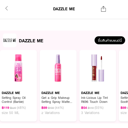
DAZZLE ME
DAZZLE ME
ซื้อสินค้าแบรนด์นี้
DAZZLE ME
DAZZLE ME
DAZZLE ME
DAZ
Setting Spray Oil
Get a Grip Makeup
Ink-Licious Lip Tint
Sett
Control (Barbie)
Setting Spray Matte
R696 Touch Down
Soot
Fix
(48%)
(44%)
(55%)
฿119
฿89
฿54
฿89
฿229
฿159
฿119
size 50 ML
2 Variations
3 Variations
size