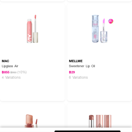
MAC
MELLME
Lipglass Air
Sweetener Lip Oil
(10%)
฿855
฿29
฿950
4 Variations
6 Variations