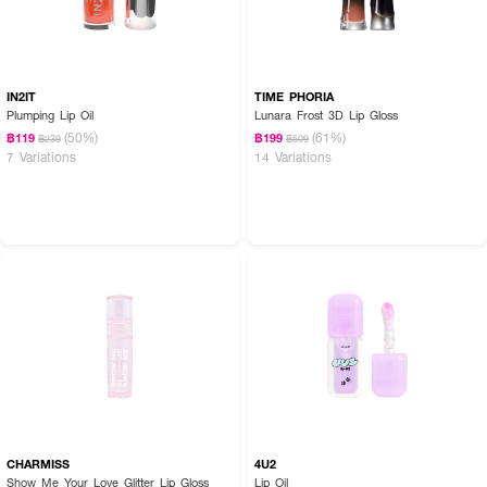
How To Use :
IN2IT
TIME PHORIA
Plumping Lip Oil
Lunara Frost 3D Lip Gloss
ใช้ทาตกแต่งบริเวณริมฝีปาก สามารถทาซ้ำได้ตามต้องการ
(50%)
(61%)
฿119
฿199
฿239
฿509
7 Variations
14 Variations
CHARMISS
4U2
Show Me Your Love Glitter Lip Gloss
Lip Oil