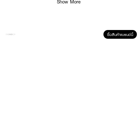
Show More
ซื้อสินค้าแบรนด์นี้
ผลลัพธ์ที่ได้ :
DAZZLE ME Over Glow pH Lip Oil
ลิปออยล์ที่มอบการบำรุงพร้อมทั้งให้
ความชุ่มชื้นและมอบริมฝีปากอวบอิ่มฉ่ำวาว พร้อมมอบความเปล่งประกายด้วยกลิต
เตอร์ประกายฟ้า สีพิเศษที่เฉลิมฉลองแก่ความงดงามของทุกเพศทุกวัย