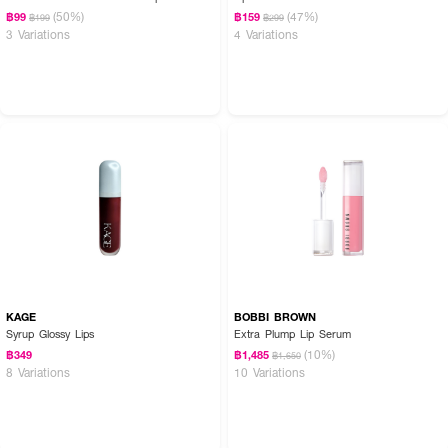
(50%)
(47%)
฿99
฿159
฿199
฿299
3 Variations
4 Variations
KAGE
BOBBI BROWN
Syrup Glossy Lips
Extra Plump Lip Serum
(10%)
฿349
฿1,485
฿1,650
8 Variations
10 Variations