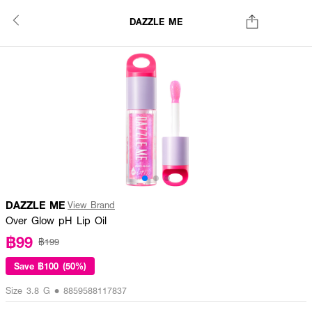
DAZZLE ME
DAZZLE ME
View Brand
Over Glow pH Lip Oil
฿99
฿199
Save
฿100 (50%)
Size 3.8 G • 8859588117837