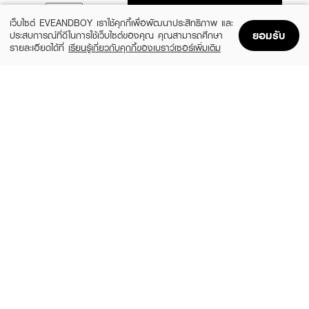
ADD TO BAG
เว็บไซต์ EVEANDBOY เราใช้คุกกี้เพื่อพัฒนาประสิทธิภาพ และ
ยอมรับ
ประสบการณ์ที่ดีในการใช้เว็บไซต์ของคุณ คุณสามารถศึกษา
รายละเอียดได้ที่
เรียนรู้เกี่ยวกับคุกกี้ของเบราว์เซอร์เพิ่มเติม
Home
Home
Promotions
Promotions
Shopping Bag
Shopping Bag
Account
Account
LAKA
3CE
Jelling Nude Gloss
Glazy Lip Glow
(28%)
(29%)
฿410
฿490
฿570
฿690
6 Variations
10 Variations
BOBBI BROWN
MELLME