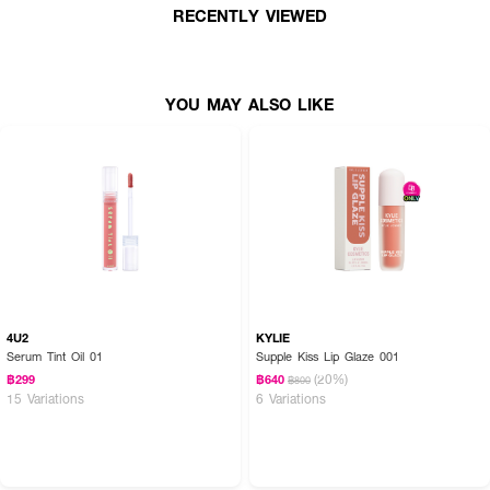
RECENTLY VIEWED
YOU MAY ALSO LIKE
· มอบความชุ่มชื้นยาวนาน 16 ชั่วโมง และให้ริมฝีปากอวบอิ่ม ทำให้ริมฝีปากของ
4U2
KYLIE
คุณนุ่มและเรียบเนียน
Serum Tint Oil 01
Supple Kiss Lip Glaze 001
(20%)
฿299
฿640
฿800
· ผสานด้วยน้ำมันจากพฤกษศาสตร์คุณภาพสูง 7 ชนิด ที่จะช่วยมอบความชุ่มชื้น
15 Variations
6 Variations
ให้ริมฝีปากได้อย่างล้ำลึก ให้ริมฝีปากเนียนนุ่ม
· ริมฝีปากฉ่ำวาว ไม่เหนอะหนะ เนื้อบางเบาสบายปากดุจแพรไหม
· บำรุงและลดความหมองคล้ำของริมฝีปาก