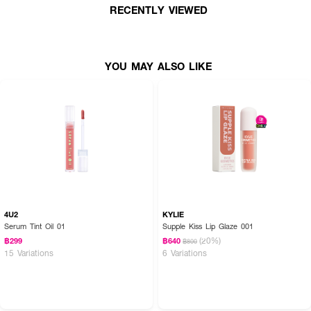
RECENTLY VIEWED
• N77
• P36
• O20
YOU MAY ALSO LIKE
• R98
• R39
เลขที่จดแจ้ง: 10-2-6700038908
ปริมาณสุทธิ: 3.8g
How to Use:
4U2
KYLIE
Serum Tint Oil 01
Supple Kiss Lip Glaze 001
• ใช้แปรงทาให้ทั่วริมฝีปาก เพื่อความฉ่ำวาวและการบำรุงที่ยาวนาน
(20%)
฿299
฿640
฿800
15 Variations
6 Variations