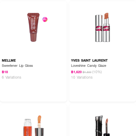
MELLME
YVES SAINT LAURENT
Sweetener Lip Gloss
Loveshine Candy Glaze
(10%)
฿18
฿1,620
฿1,800
6 Variations
10 Variations