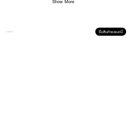
Show More
ซื้อสินค้าแบรนด์นี้
• ปากฉ่ำอิ่มฟู 16 ชั่วโมง* ดูมีมิติ สุขภาพดี
• 7X น้ำมันพฤกษา + เปปไทด์ บำรุงล้ำลึก
• เนื้อสัมผัสบางเบา ไม่เหนียวเหนอะหนะ
• ลดความแห้งกร้าน ให้ริมฝีปากเนียนนุ่ม
• SPF25 PA++ ปกป้องรังสียูวีระหว่างวัน
• เปลี่ยนสีตามค่า pH เผยริมฝีปากระเรื่อเป็นธรรมชาติ
เฉดสีที่มีให้เลือก: