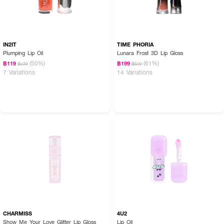
IN2IT
TIME PHORIA
Plumping Lip Oil
Lunara Frost 3D Lip Gloss
(50%)
(61%)
฿119
฿199
฿239
฿509
7 Variations
14 Variations
CHARMISS
4U2
Show Me Your Love Glitter Lip Gloss
Lip Oil