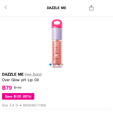
DAZZLE ME
DAZZLE ME
View Brand
Over Glow pH Lip Oil
฿79
฿199
Save
฿120 (60%)
Size 3.8 G • 8859588117868