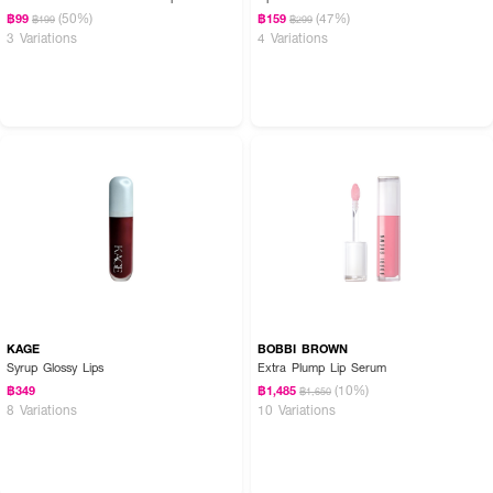
(50%)
(47%)
฿99
฿159
฿199
฿299
3 Variations
4 Variations
KAGE
BOBBI BROWN
Syrup Glossy Lips
Extra Plump Lip Serum
(10%)
฿349
฿1,485
฿1,650
8 Variations
10 Variations