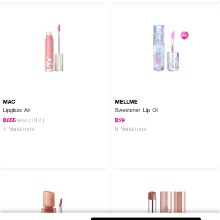
MAC
MELLME
Lipglass Air
Sweetener Lip Oil
(10%)
฿855
฿29
฿950
4 Variations
6 Variations