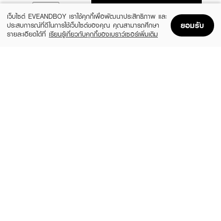
ADD TO BAG
เว็บไซต์ EVEANDBOY เราใช้คุกกี้เพื่อพัฒนาประสิทธิภาพ และ
ยอมรับ
ประสบการณ์ที่ดีในการใช้เว็บไซต์ของคุณ คุณสามารถศึกษา
รายละเอียดได้ที่
เรียนรู้เกี่ยวกับคุกกี้ของเบราว์เซอร์เพิ่มเติม
Home
Home
Promotions
Promotions
Shopping Bag
Shopping Bag
Account
Account
LAKA
3CE
Jelling Nude Gloss
Glazy Lip Glow
(28%)
(29%)
฿410
฿490
฿570
฿690
6 Variations
10 Variations
BOBBI BROWN
MELLME