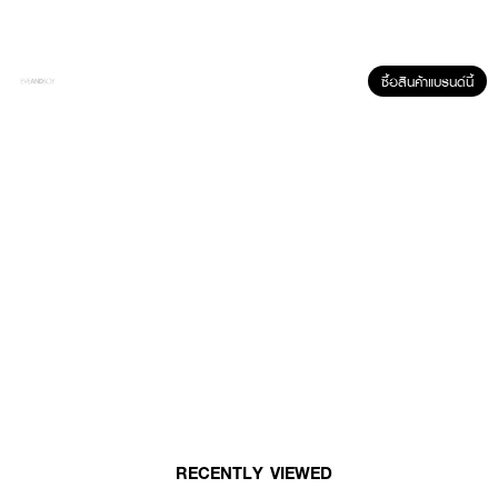
ซื้อสินค้าแบรนด์นี้
ผลลัพธ์ที่ได้ :
DCASH Defender Keratin Miracle Glossy Leave In Coconut
บำรุงเส้นผม
สูตรเข้มข้นด้วยน้ำมันจากธรรมชาติที่อุดมด้วยวิตามินและแร่ธาตุ และช่วยปรับสมดุล
ของเส้นผมตั้งแต่รากจนถึงปลายผม ฟื้นบำรุงเส้นผมแห้งเสียชี้ฟู ให้แข็งแรง มีน้ำ
หนักให้ผมนุ่มสลวยไม่พันกันผมดูสุขภาพดี เพิ่มความเปล่งประกายเงางามขึ้นอีก
ระดับ
• ช่วยปรับสมดุลของเส้นผมตั้งแต่รากจนถึงปลายผม
• ฟื้นบำรุงเส้นผมแห้งเสียชี้ฟู ให้แข็งแรง มีน้ำหนัก
• ผมนุ่มลื่น ไม่ชี้ฟู
RECENTLY VIEWED