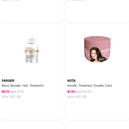
FARGER
KOTA
Bond Booster Hair Treatment
Keratin Treatment Double Care
(3%)
(32%)
฿379
฿129
฿390
฿189
size 500 ML
size 250 ML