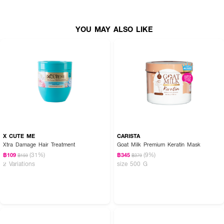
• ขนาด 200 ml.
How to Use :
YOU MAY ALSO LIKE
• บีบ
DCASH Defender Keratin Miracle Glossy Leave In Coconut
ขนาด
เท่าเมล็ดถั่วลงฝ่ามือ
• ถูผลิตภัณฑ์ให้ทั่วฝ่ามือ
• ชโลมที่เส้นผม เน้นตรงส่วนที่แห้งเสีย โดยไม่ต้องล้างออก
X CUTE ME
CARISTA
Xtra Damage Hair Treatment
Goat Milk Premium Keratin Mask
(31%)
(9%)
฿109
฿345
฿159
฿379
2 Variations
size 500 G