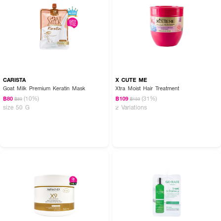
CARISTA
X CUTE ME
Goat Milk Premium Keratin Mask
Xtra Moist Hair Treatment
(10%)
(31%)
฿80
฿109
฿89
฿159
size 50 G
2 Variations