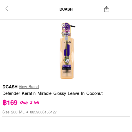
DCASH
DCASH
View Brand
Defender Keratin Miracle Glossy Leave In Coconut
฿169
Only 2 left
Size 200 ML • 8859006156127