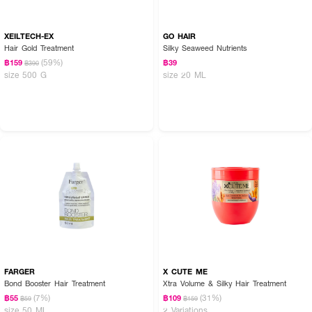
XEILTECH-EX
GO HAIR
Hair Gold Treatment
Silky Seaweed Nutrients
(59%)
฿159
฿39
฿390
size 500 G
size 20 ML
FARGER
X CUTE ME
Bond Booster Hair Treatment
Xtra Volume & Silky Hair Treatment
(7%)
(31%)
฿55
฿109
฿59
฿159
size 50 ML
2 Variations