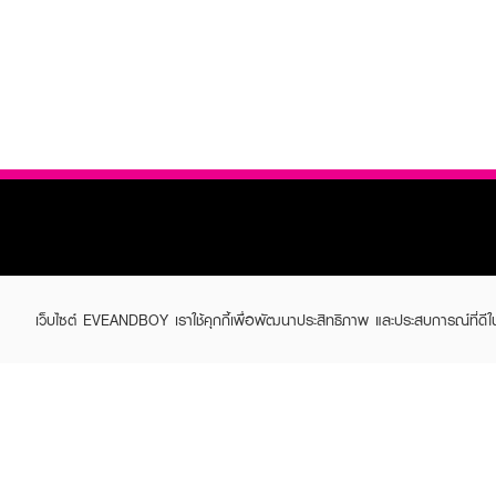
เว็บไซต์ EVEANDBOY เราใช้คุกกี้เพื่อพัฒนาประสิทธิภาพ และประสบการณ์ที่ดี
ABOUT EVEANDBOY
CUS
Brand story
Online
Privacy Policy
Find a
Terms and Conditions
Contac
Sell on EVEANDBOY
Whistleblowing