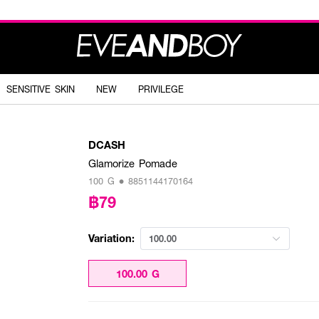
SENSITIVE SKIN
NEW
PRIVILEGE
DCASH
Glamorize Pomade
100 G • 8851144170164
฿79
Variation:
100.00
100.00 G