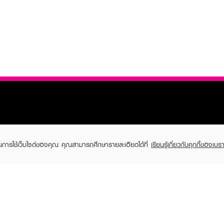
ในการใช้เว็บไซต์ของคุณ คุณสามารถศึกษารายละเอียดได้ที่
เรียนรู้เกี่ยวกับคุกกี้ของเบรา
TOMER CARE
EVEANDBOY MEMBER
 Shopping
Member registration
 store
t us