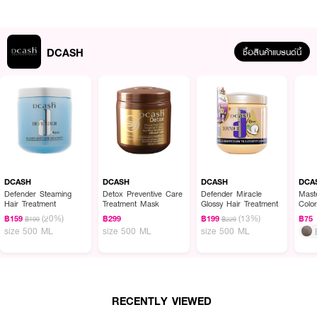
·
มีกลิ่นหอม
· DARK BROWN แอช ดาร์ค บราวน์
DCASH
ซื้อสินค้าแบรนด์นี้
How to Use :
สระผมและทำให้ผมแห้งหรือหมาด ชโลมทรีทเม้นท์ลงบนเส้นผมที่หมาด ทิ้งไว้
ประมาณ 15-30 นาที แล้วล้างออกให้สะอาด
DCASH
DCASH
DCASH
DCA
Defender Steaming
Detox Preventive Care
Defender Miracle
Mast
Hair Treatment
Treatment Mask
Glossy Hair Treatment
Colo
(20%)
(13%)
฿159
฿299
฿199
฿75
฿199
฿229
size 500 ML
size 500 ML
size 500 ML
RECENTLY VIEWED