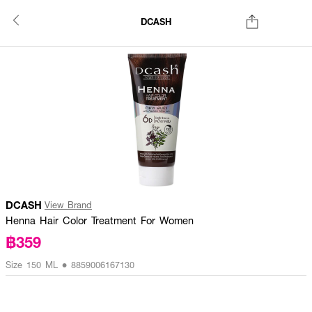
DCASH
DCASH
View Brand
Henna Hair Color Treatment For Women
฿359
Size 150 ML • 8859006167130