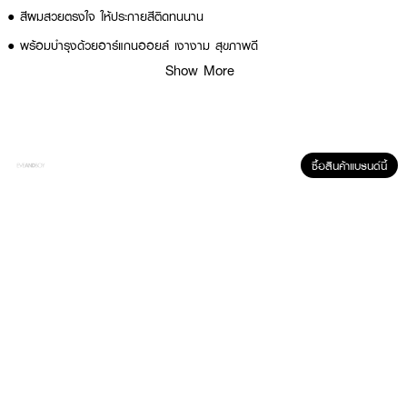
● สีผมสวยตรงใจ ให้ประกายสีติดทนนาน
● พร้อมบำรุงด้วยอาร์แกนออยล์ เงางาม สุขภาพดี
Show More
● สี
MB203 Medium Brown
● ขนาด 50 ml.
How to Use :
1.สวมถุงมือ ผสม DCASH
Master Mass Color Cream
1 หลอด + HYPER
ซื้อสินค้าแบรนด์นี้
CREAM 1 ขวดในภาชนะที่ไม่ใช่โลหะ คนให้เข้ากัน
2.ทาครีมย้อมผมที่ผสมแล้วบนผมให้ทั่วและชุ่ม ทิ้งไว้ 20-30 นาที
3.พรมน้ำทีละน้อย นวดให้เข้ากันทั้งศรีษะ แล้วล้างออกด้วยน้ำสะอาด
4.สระและนวดผมด้วยแชมพูและครีมนวดสำหรับผมทำสีโดยเฉพาะ