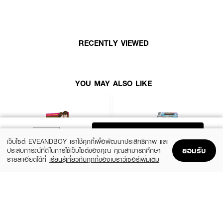
RECENTLY VIEWED
YOU MAY ALSO LIKE
ADD TO BAG
เว็บไซต์ EVEANDBOY เราใช้คุกกี้เพื่อพัฒนาประสิทธิภาพ และ
ยอมรับ
ประสบการณ์ที่ดีในการใช้เว็บไซต์ของคุณ คุณสามารถศึกษา
รายละเอียดได้ที่
เรียนรู้เกี่ยวกับคุกกี้ของเบราว์เซอร์เพิ่มเติม
Home
Home
Promotions
Promotions
Shopping Bag
Shopping Bag
Account
Account
LOLANE
SCHWARZKOPF
Nature Code Color Shampoo
Freshlight Non Cover Grey Permanent
Mousse Reg
฿82
(22%)
฿279
฿359
8 Variations