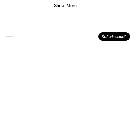
Show More
ซื้อสินค้าแบรนด์นี้
ผลลัพธ์ที่ได้ :
DCASHMax Speed Floral Colors Cream Treatment M11
ผลิตภัณฑ์เปลี่ยนสี
ผมและปิดผมขาว จากดีแคช ใช้ง่ายเพียงแค่สระ เหมือนทรีทเมนท์ ติดทนนาน
สามารถใช้ได้ทั้งผู้หญิงและผู้ชาย
·
สระง่ายสะดวกและรวดเร็ว
·
สีผมสวยเด่นชัด
·
กลิ่นไม่ฉุนเย็นสบายหนังศีรษะ
·
ปราศจากแอมโมเนีย