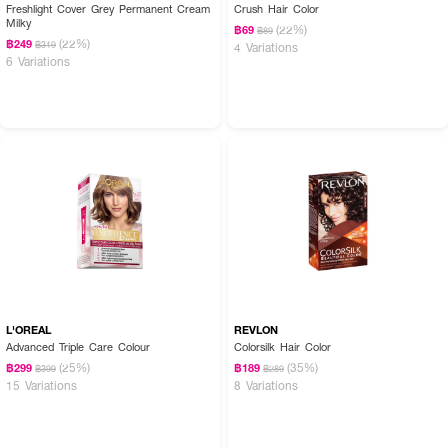
Freshlight Cover Grey Permanent Cream
Crush Hair Color
Milky
(22%)
฿69
฿89
(22%)
฿249
฿319
4 Variations
6 Variations
L'OREAL
REVLON
Advanced Triple Care Colour
Colorsilk Hair Color
(25%)
(35%)
฿299
฿189
฿399
฿289
15 Variations
8 Variations