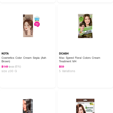
KOTA
DCASH
Cosmetics Color Cream Sepia (Ash
Max Speed Floral Colors Cream
Brown)
Treatment M4
(6%)
฿149
฿59
฿159
size 230 G
5 Variations