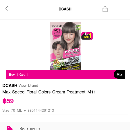
DCASH
Buy 1 Get 1
Mix
DCASH
View Brand
Max Speed Floral Colors Cream Treatment M11
฿59
Size 70 ML • 8851144261213
ซื้อ 1 แถม 1