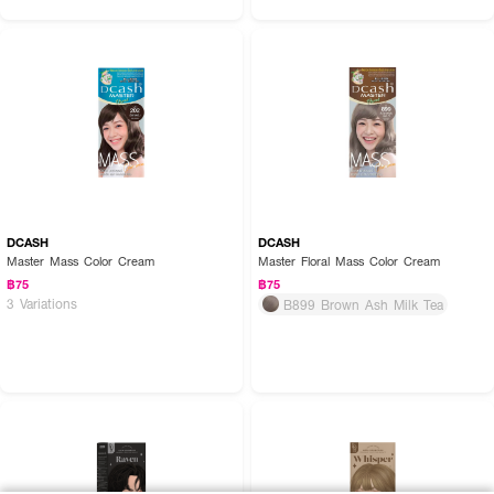
DCASH
DCASH
Master Mass Color Cream
Master Floral Mass Color Cream
฿75
฿75
3 Variations
B899 Brown Ash Milk Tea