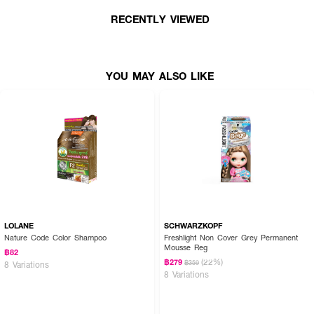
· CAPPUCCHINO สีบลอนด์เทา
RECENTLY VIEWED
How to Use :
YOU MAY ALSO LIKE
· สวมถุงมือแกะซอง คัลเลอร์ส ครีม ทรีทเม้นท์ และครีม ทรีทเม้นท์ ดีเวลลอป
เปอร์ ผสมให้เข้ากัน ลงในถ้วยพลาสติกหรือถ้วยแก้ว
· ชโลมครีมเปลี่ยนสีผมลงบนผมแห้งด้วยแปลงพลาสติก
· เพื่อให้ได้ผลลัพธ์ดียิ่งขึ้น ควรทิ้งไว้อย่างน้อย 30 นาที
· ล้างออกด้วยน้ำสะอาด พร้อมเผยผมสีเด่นชัด นุ่มลื่น เงางาม
LOLANE
SCHWARZKOPF
Nature Code Color Shampoo
Freshlight Non Cover Grey Permanent
Mousse Reg
฿82
(22%)
฿279
฿359
8 Variations
8 Variations