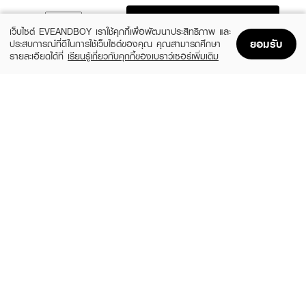
ADD TO BAG
เว็บไซต์ EVEANDBOY เราใช้คุกกี้เพื่อพัฒนาประสิทธิภาพ และ
ยอมรับ
ประสบการณ์ที่ดีในการใช้เว็บไซต์ของคุณ คุณสามารถศึกษา
รายละเอียดได้ที่
เรียนรู้เกี่ยวกับคุกกี้ของเบราว์เซอร์เพิ่มเติม
Home
Home
Promotions
Promotions
Shopping Bag
Shopping Bag
Account
Account
KOTA
KOTA
Color Cream Raven
Cosmetics Color Cream Whisper (Light
Ash Blonde)
฿159
(6%)
฿149
฿159
Natural Black
size 230 G
L'OREAL
DCASH