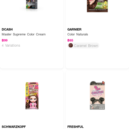
DCASH
GARNIER
Master Supreme Color Cream
Color Naturals
฿99
฿65
4 Variations
Caramel Brown
SCHWARZKOPF
FRESHFUL