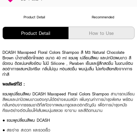
Product Detail
Recommended
Product Detail
How to Use
DCASH Maxspeed Floral Colors Shampoo สี M3 Natural Chocolate
Brown น้ำตาลช็อกโกแลต ขนาด 40 ml แชมพู เปลี่ยนสีผม และปกปิดผมขาว สี
ชัดเจน ติดแน่นหลังย้อม ไม่มี Silicone , Paraben เย็นและรู้สึกสดชื่น ในขณะย้อม
ลดอาการแสบหนังศรีษะ กลิ่นไม่ฉุน หอมสดชื่น ผมนุ่มลื่น ไม่แห้งเสียหลังจากการ
ทำสี
ผลลัพธ์ที่ได้ :
แชมพูเปลี่ยนสีผม DCASH Maxspeed Floral Colors Shampoo
สามารถเปลี่ยน
สีผมและปกปิดผมขาวของคุณได้อย่างแนบสนิท เพิ่มคุณค่าการบำรุงพิเศษ พร้อม
กลิ่นหอมจากธรรมชาติที่สกัดจากผลมะกรูดและดอกอัญชัน เพื่อการบำรุงหนัง
ศีรษะอย่างอ่อนโยนให้เส้นผมนุ่มสลวย เงางาม และสีติดทนนาน
● แชมพูเปลี่ยนสีผม DCASH
●
สระง่าย สะดวก และรวดเร็ว