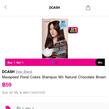
DCASH
Buy 1 Get 1
Mix
DCASH
View Brand
Maxspeed Floral Colors Shampoo M3 Natural Chocolate Brown
฿59
Size 40 ML • 8851144231032
ซื้อ 1 แถม 1