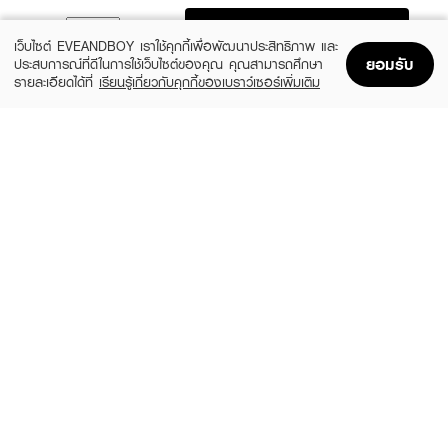
ADD TO BAG
เว็บไซต์ EVEANDBOY เราใช้คุกกี้เพื่อพัฒนาประสิทธิภาพ และ
ยอมรับ
ประสบการณ์ที่ดีในการใช้เว็บไซต์ของคุณ คุณสามารถศึกษา
รายละเอียดได้ที่
เรียนรู้เกี่ยวกับคุกกี้ของเบราว์เซอร์เพิ่มเติม
Home
Home
Promotions
Promotions
Shopping Bag
Shopping Bag
Account
Account
KOTA
KOTA
Color Cream Raven
Cosmetics Color Cream Whisper (Light
Ash Blonde)
฿159
(6%)
฿149
฿159
Natural Black
size 230 G
L'OREAL
DCASH