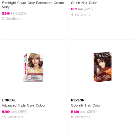
Freshlight Cover Grey Permanent Cream
Crush Hair Color
Milky
(22%)
฿69
฿89
(22%)
฿249
฿319
4 Variations
6 Variations
L'OREAL
REVLON
Advanced Triple Care Colour
Colorsilk Hair Color
(25%)
(35%)
฿299
฿189
฿399
฿289
15 Variations
8 Variations