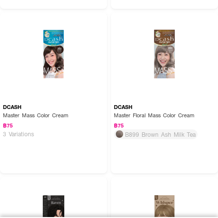
DCASH
DCASH
Master Mass Color Cream
Master Floral Mass Color Cream
฿75
฿75
3 Variations
B899 Brown Ash Milk Tea