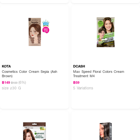
KOTA
DCASH
Cosmetics Color Cream Sepia (Ash
Max Speed Floral Colors Cream
Brown)
Treatment M4
(6%)
฿149
฿59
฿159
size 230 G
5 Variations