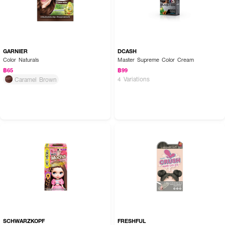
GARNIER
DCASH
Color Naturals
Master Supreme Color Cream
฿65
฿99
4 Variations
Caramel Brown
SCHWARZKOPF
FRESHFUL