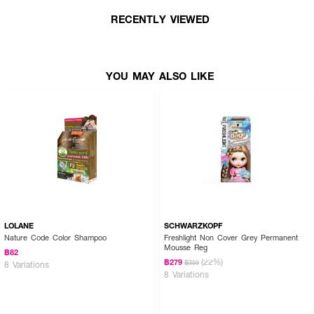
RECENTLY VIEWED
YOU MAY ALSO LIKE
LOLANE
SCHWARZKOPF
Nature Code Color Shampoo
Freshlight Non Cover Grey Permanent
Mousse Reg
฿82
(22%)
฿279
฿359
8 Variations
8 Variations