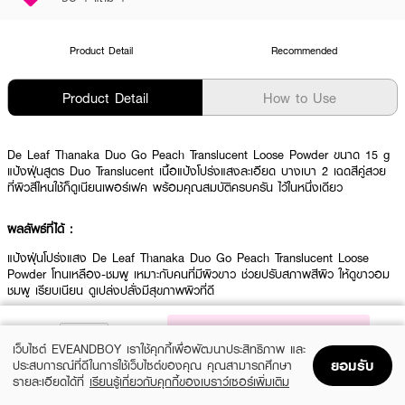
Product Detail
Recommended
Product Detail
How to Use
De Leaf Thanaka Duo Go Peach Translucent Loose Powder ขนาด 15 g
แป้งฝุ่นสูตร Duo Translucent เนื้อแป้งโปร่งแสงละเอียด บางเบา 2 เฉดสีคู่สวย
ที่ผิวสีไหนใช้ก็ดูเนียนเพอร์เฟค พร้อมคุณสมบัติครบครัน ไว้ในหนึ่งเดียว
ผลลัพธ์ที่ได้ :
แป้งฝุ่นโปร่งแสง De Leaf Thanaka Duo Go Peach Translucent Loose
Powder โทนเหลือง-ชมพู เหมาะกับคนที่มีผิวขาว ช่วยปรับสภาพสีผิว ให้ดูขาวอม
ชมพู เรียบเนียน ดูเปล่งปลั่งมีสุขภาพผิวที่ดี
•
แป้งฝุ่นโปร่งแสงจาก De Leaf Thanaka
NOTIFY ME
•
ช่วยปรับสภาพสีผิว ให้ดูขาวอมชมพู เรียบเนียน
เว็บไซต์ EVEANDBOY เราใช้คุกกี้เพื่อพัฒนาประสิทธิภาพ และ
ยอมรับ
ประสบการณ์ที่ดีในการใช้เว็บไซต์ของคุณ คุณสามารถศึกษา
•
บางเบา
รายละเอียดได้ที่
เรียนรู้เกี่ยวกับคุกกี้ของเบราว์เซอร์เพิ่มเติม
Home
Home
Promotions
Promotions
Shopping Bag
Shopping Bag
Account
Account