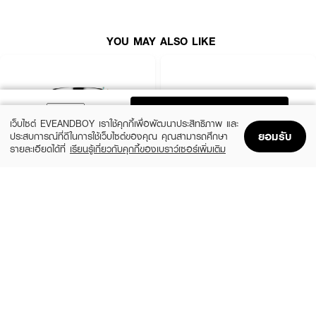
YOU MAY ALSO LIKE
ADD TO BAG
เว็บไซต์ EVEANDBOY เราใช้คุกกี้เพื่อพัฒนาประสิทธิภาพ และ
ยอมรับ
ประสบการณ์ที่ดีในการใช้เว็บไซต์ของคุณ คุณสามารถศึกษา
รายละเอียดได้ที่
เรียนรู้เกี่ยวกับคุกกี้ของเบราว์เซอร์เพิ่มเติม
Home
Home
Promotions
Promotions
Shopping Bag
Shopping Bag
Account
Account
CLINIQUE
SKINTIFIC
Moisture Surge Extended Replenishing
5X Ceramide Barrier Moisture Gel
Hydrator
(50%)
฿339
฿679
(10%)
฿1,791
฿1,990
4 Variations
size 50 ML