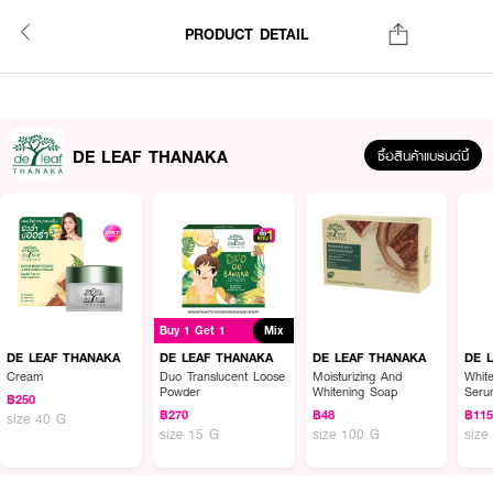
PRODUCT DETAIL
DE LEAF THANAKA
ซื้อสินค้าแบรนด์นี้
Buy 1 Get 1
Mix
DE LEAF THANAKA
DE LEAF THANAKA
DE LEAF THANAKA
DE 
Cream
Duo Translucent Loose
Moisturizing And
Whit
Powder
Whitening Soap
Seru
฿250
฿270
฿48
฿11
size 40 G
size 15 G
size 100 G
size