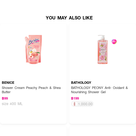
YOU MAY ALSO LIKE
BENICE
BATHOLOGY
Shower Cream Peachy Peach & Shea
BATHOLOGY PEONY Anti- Oxidant &
Butter
Nourishing Shower Gel
฿99
฿199
size 400 ML
1,000.00