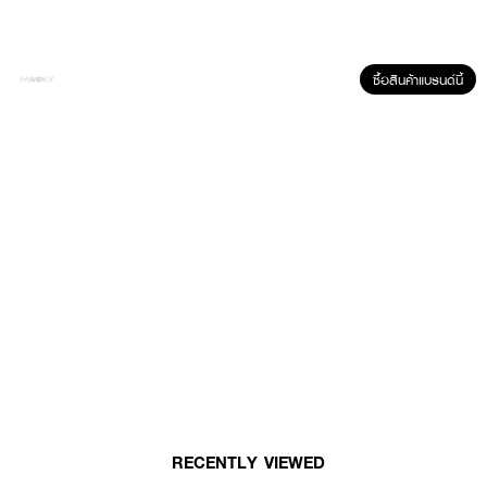
● คืนชีวิตให้ผิว
● ขนาด 110 g
ซื้อสินค้าแบรนด์นี้
How To Use :
ใช้ De Leaf Thanaka Pomegranate Moisturizing and Whitening Soap
ทำความสะอาดผิวหน้าและผิวกายเป็นประจำ
RECENTLY VIEWED