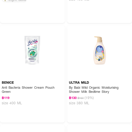
BENICE
ULTRA MILD
Anti Bacteria Shower Cream Pouch
By Babi Mild Organic Moisturising
Green
Shower Milk Bedtime Story
(19%)
฿119
฿130
฿160
size 400 ML
size 380 ML