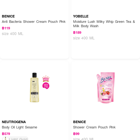
BENICE
YOBELLE
Anti Bacteria Shower Cream Pouch Pink
Moisture Lush Milky Whip Green Tea &
Milk Body Wash
฿119
฿189
size 400 ML
size 400 ML
NEUTROGENA
BENICE
Body Oil Light Sesame
Shower Cream Pouch Pink
฿579
฿99
size 400 ML
Light Gold