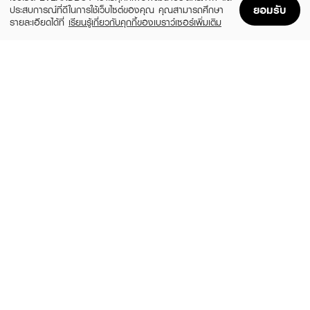
ยอมรับ
ประสบการณ์ที่ดีในการใช้เว็บไซต์ของคุณ คุณสามารถศึกษา
รายละเอียดได้ที่
เรียนรู้เกี่ยวกับคุกกี้ของเบราว์เซอร์เพิ่มเติม
Home
Home
Promotions
Promotions
Shopping Bag
Shopping Bag
Account
Account
YOBELLE
BENICE
Sparkling White Milky Whip Cherry
Shower Cream Pouch Mystic White
Blossom & Milk Body Wash
฿99
฿189
size 400 ML
size 400 ML
ULTRA MILD
EUCERIN
Innocence
pH5 Very Dry Sensitive Skin Shower Oil
(19%)
(10%)
฿130
฿680
฿160
฿756