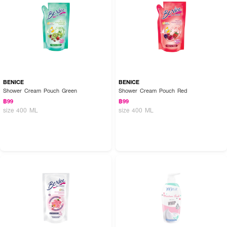
BENICE
BENICE
Shower Cream Pouch Green
Shower Cream Pouch Red
฿99
฿99
size 400 ML
size 400 ML