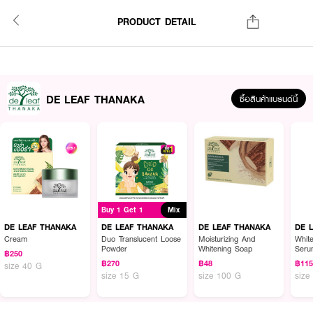
PRODUCT DETAIL
DE LEAF THANAKA
ซื้อสินค้าแบรนด์นี้
Buy 1 Get 1
Mix
DE LEAF THANAKA
DE LEAF THANAKA
DE LEAF THANAKA
DE 
Cream
Duo Translucent Loose
Moisturizing And
Whit
Powder
Whitening Soap
Seru
฿250
฿270
฿48
฿11
size 40 G
size 15 G
size 100 G
size