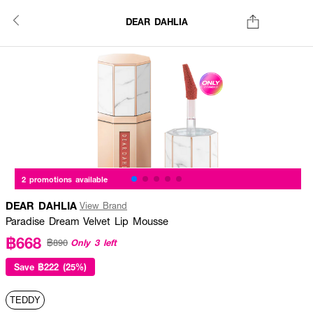
DEAR DAHLIA
2 promotions available
DEAR DAHLIA
View Brand
Paradise Dream Velvet Lip Mousse
฿668
Only 3 left
฿890
Save
฿222 (25%)
TEDDY