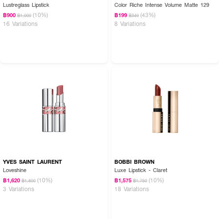
Lustreglass Lipstick
Color Riche Intense Volume Matte 129
(10%)
(43%)
฿900
฿199
฿1,000
฿349
16 Variations
8 Variations
YVES SAINT LAURENT
BOBBI BROWN
Loveshine
Luxe Lipstick - Claret
(10%)
(10%)
฿1,620
฿1,575
฿1,800
฿1,750
3 Variations
18 Variations