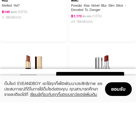
4U2
MAC
Melted Yet?
Powder Kiss Velvet Blur Slim Stick -
Devoted To Danger
(50%)
฿149
฿299
(10%)
฿1,170
฿1,300
3 Variations
24 Variations
ADD TO BAG
เว็บไซต์ EVEANDBOY เราใช้คุกกี้เพื่อพัฒนาประสิทธิภาพ และ
ยอมรับ
ประสบการณ์ที่ดีในการใช้เว็บไซต์ของคุณ คุณสามารถศึกษา
รายละเอียดได้ที่
เรียนรู้เกี่ยวกับคุกกี้ของเบราว์เซอร์เพิ่มเติม
Home
Home
Promotions
Promotions
Shopping Bag
Shopping Bag
Account
Account
BOBBI BROWN
YVES SAINT LAURENT
Luxe Matte Lipstick - Downtown Rose
Loveshine
(10%)
(10%)
฿1,575
฿1,620
฿1,750
฿1,800
16 Variations
10 Variations