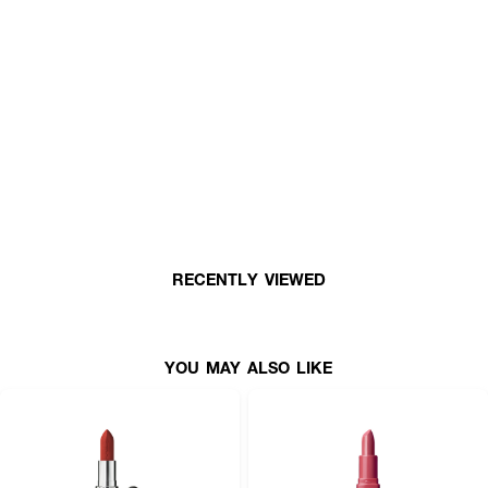
ผลลัพธ์ที่ได้ :
DEAR DAHLIA Paradise Dream Velvet Lip Mousse
ลิปมูสที่มอบสัมผัสนุ่มฟู
ดุจมูส เกลี่ยง่ายไม่เป็นคราบ ให้ฟินิชแมตต์นุ่มละมุนอย่างเป็นธรรมชาติ เนื้อสัมผัส
บางเบา แต่ให้สีชัด เคลือบริมฝีปากได้อย่างเรียบเนียน ติดทนนานโดยไม่ทำให้รู้สึก
แห้งตึง
· เหมาะสำหรับผู้ที่มองหาลิปเนื้อแมตต์ที่สบายปาก
· เนื้อสัมผัสบางเบา แต่ให้สีชัด
· เนื้อสัมผัส นุ่มฟู บางเบา ฟินิชแมตต์นุ่มละมุน
· เกลี่ยง่าย สีชัด ติดทนนาน ไม่ทำให้ริมฝีปากแห้ง
· FDA Registration No. : 10-2-6800028915
RECENTLY VIEWED
How to Use :
YOU MAY ALSO LIKE
· ทาลิปจากกึ่งกลางริมฝีปาก
· เกลี่ยออกไปด้านข้างเพื่อให้ได้รูปปากที่สวยสมบูรณ์
· สามารถทาเพิ่มชั้นเพื่อให้สีเข้มขึ้นตามต้องการ