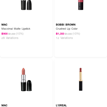
MAC
BOBBI BROWN
Macximal Matte Lipstick
Crushed Lip Color
(10%)
(10%)
฿900
฿1,350
฿1,000
฿1,500
28 Variations
12 Variations
MAC
L'OREAL