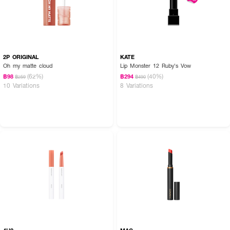
2P ORIGINAL
KATE
Oh my matte cloud
Lip Monster 12 Ruby's Vow
(62%)
(40%)
฿98
฿294
฿259
฿490
10 Variations
8 Variations