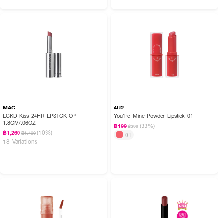
MAC
4U2
LCKD Kiss 24HR LPSTCK-OP
You'Re Mine Powder Lipstick 01
1.8GM/.06OZ
(33%)
฿199
฿299
(10%)
฿1,260
฿1,400
01
18 Variations