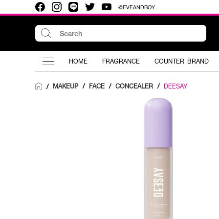
@EVEANDBOY
HOME
FRAGRANCE
COUNTER BRAND
MAKEUP
/
FACE
/
CONCEALER
/
DEESAY
/