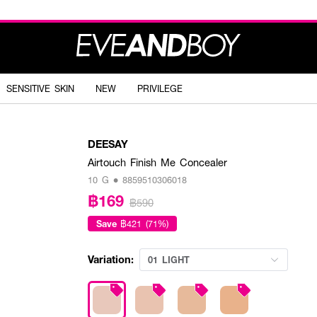
SENSITIVE SKIN
NEW
PRIVILEGE
DEESAY
Airtouch Finish Me Concealer
10 G • 8859510306018
฿169
฿590
Save
฿421 (71%)
Variation:
01 LIGHT