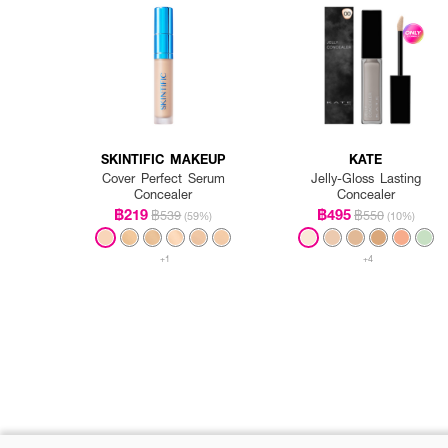
SKINTIFIC MAKEUP
KATE
Cover Perfect Serum
Jelly-Gloss Lasting
Concealer
Concealer
฿219
฿495
฿539
฿550
(59%)
(10%)
+1
+4