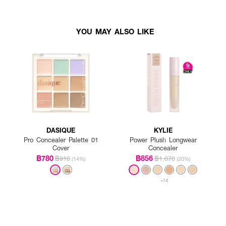
YOU MAY ALSO LIKE
DASIQUE
KYLIE
Pro Concealer Palette 01
Power Plush Longwear
Cover
Concealer
฿780
฿856
฿910
฿1,070
(14%)
(20%)
+14