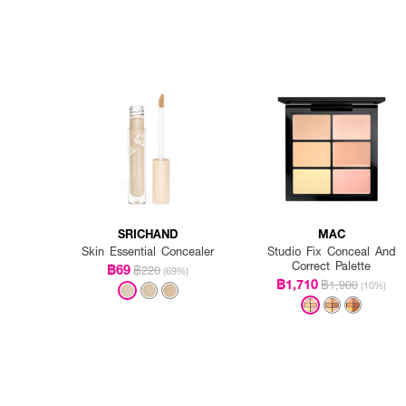
SRICHAND
MAC
Skin Essential Concealer
Studio Fix Conceal And
Correct Palette
฿69
฿220
(69%)
฿1,710
฿1,900
(10%)