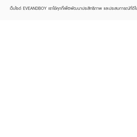
เว็บไซต์ EVEANDBOY เราใช้คุกกี้เพื่อพัฒนาประสิทธิภาพ และประสบการณ์ที่ดี
ABOUT EVEANDBOY
CUS
Brand story
Online
Privacy Policy
Find a
Terms and Conditions
Contac
Sell on EVEANDBOY
Whistleblowing