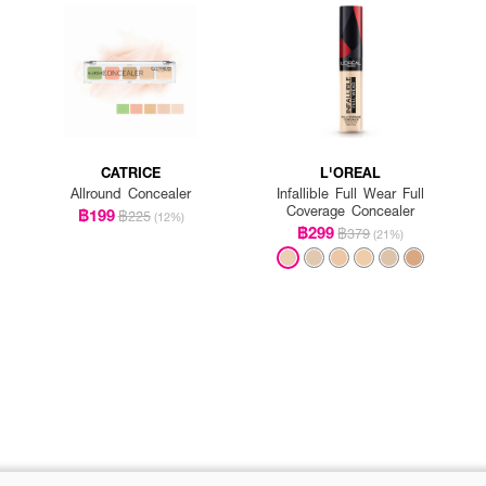
CATRICE
L'OREAL
Allround Concealer
Infallible Full Wear Full
Coverage Concealer
฿199
฿225
(12%)
฿299
฿379
(21%)