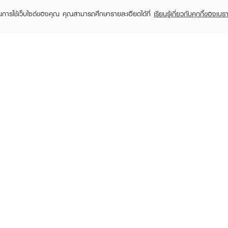
ในการใช้เว็บไซต์ของคุณ คุณสามารถศึกษารายละเอียดได้ที่
เรียนรู้เกี่ยวกับคุกกี้ของเบรา
TOMER CARE
EVEANDBOY MEMBER
 Shopping
Member registration
 store
t us