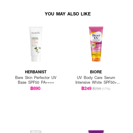
YOU MAY ALSO LIKE
HERBANIST
BIORE
Bare Skin Perfector UV
UV Body Care Serum
Base SPF50 PA++++
Intensive White SPF50+
PA++++
฿890
฿249
฿299
(17%)