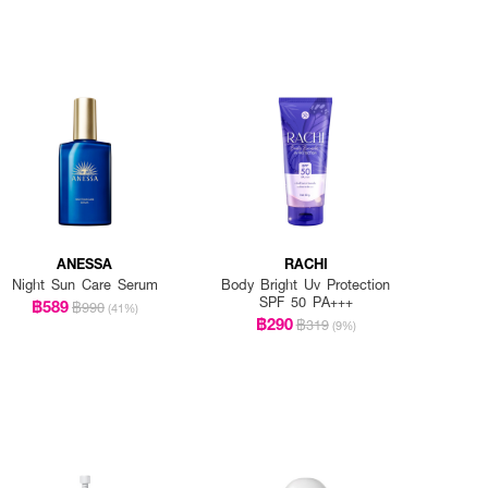
ANESSA
RACHI
Night Sun Care Serum
Body Bright Uv Protection
SPF 50 PA+++
฿589
฿990
(41%)
฿290
฿319
(9%)