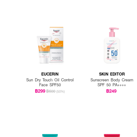
EUCERIN
SKIN EDITOR
Sun Dry Touch Oil Control
Sunscreen Body Cream
Face SPF50
SPF 50 PA++++
฿299
฿249
฿600
(50%)