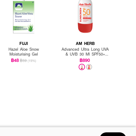
FUJI
AM HERB
Hazel Aloe Snow
Advanced Ultra Long UVA
Moisturising Gel
& UVB 30 Ml SPF50+
PA++++
฿48
฿890
฿59
(19%)