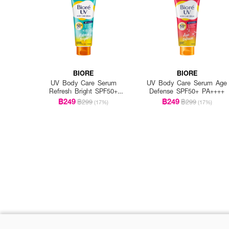
BIORE
BIORE
UV Body Care Serum
UV Body Care Serum Age
Refresh Bright SPF50+
Defense SPF50+ PA++++
PA++++
฿249
฿249
฿299
฿299
(17%)
(17%)