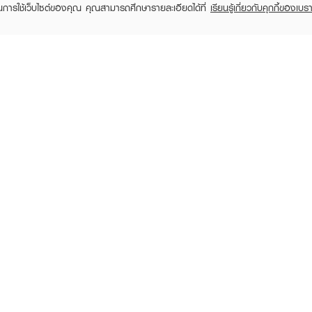
ในการใช้เว็บไซต์ของคุณ คุณสามารถศึกษารายละเอียดได้ที่
เรียนรู้เกี่ยวกับคุกกี้ของเบรา
TOMER CARE
EVEANDBOY MEMBER
 Shopping
Member registration
 store
t us