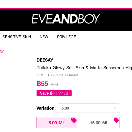
SENSITIVE SKIN
NEW
PRIVILEGE
AY
DEESAY
Daifuku Glowy Soft Skin & Matte Sunscreen Hi
5 ML • 8859510304663
฿55
฿99
Save
฿44 (44%)
Variation:
5.00
5.00 ML
15.00 ML