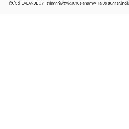
เว็บไซต์ EVEANDBOY เราใช้คุกกี้เพื่อพัฒนาประสิทธิภาพ และประสบการณ์ที่ดี
ABOUT EVEANDBOY
CUS
Brand story
Online
Privacy Policy
Find a
Terms and Conditions
Contac
Sell on EVEANDBOY
Whistleblowing