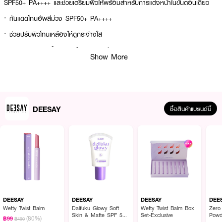
SPF50+ PA++++ และช่วยเตรียมผิวให้พร้อมสำหรับการแต่งหน้าในขั้นตอนเดียว
· กันแดดโทนอัพสีม่วง SPF50+ PA++++
· ช่วยปรับผิวโทนเหลืองให้ดูกระจ่างใส
· เบลอรูขุมขนและริ้วรอยเสมือนฟิลเตอร์ผิว
Show More
· เนื้อโมจินุ่มเด้ง เกลี่ยง่าย ซึมไว
· ไม่เป็นคราบ ไม่เป็นขุยระหว่างวัน
· ใช้เป็นเมคอัพเบสก่อนแต่งหน้าได้
DEESAY
ซื้อสินค้าแบรนด์นี้
· เติมความชุ่มชื้นและปลอบประโลมผิว
· ช่วยให้ผิวดูเรียบเนียนและเปล่งปลั่งอย่างเป็นธรรมชาติ
· FDA Registration No. : 20-1-6900007158
How to Use :
ทาผลิตภัณฑ์ให้ทั่วบริเวณใบหน้าและลำคอก่อนออกแดด 15-30 นาที ให้ทาซ้ำทุก
DEESAY
DEESAY
DEESAY
DEE
1-2 ชั่วโมง เพื่อการปกป้องผิวจากแสงแดดอย่างมีประสิทธิภาพต่อเนื่อง
Wetty Twist Balm
Daifuku Glowy Soft
Wetty Twist Balm Box
Zero
Skin & Matte SPF 50
Set-Exclusive
Powd
(80%)
฿99
฿490
PA+++