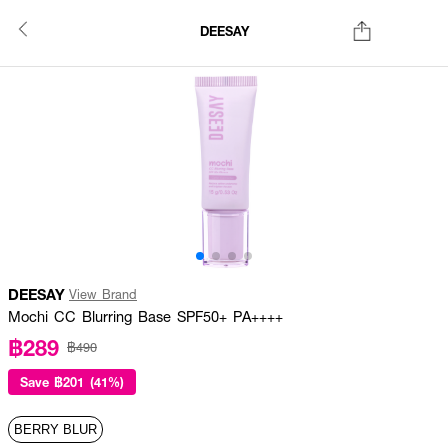
DEESAY
DEESAY
View Brand
Mochi CC Blurring Base SPF50+ PA++++
฿289
฿490
Save
฿201 (41%)
BERRY BLUR