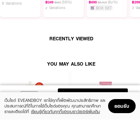
(58%)
(82%)
฿249
฿690
฿29
฿590
฿3,920
8 Variations
2 Variations
3 Va
BOX SET
RECENTLY VIEWED
YOU MAY ALSO LIKE
ADD TO BAG
เว็บไซต์ EVEANDBOY เราใช้คุกกี้เพื่อพัฒนาประสิทธิภาพ และ
ยอมรับ
ประสบการณ์ที่ดีในการใช้เว็บไซต์ของคุณ คุณสามารถศึกษา
รายละเอียดได้ที่
เรียนรู้เกี่ยวกับคุกกี้ของเบราว์เซอร์เพิ่มเติม
Home
Home
Promotions
Promotions
Shopping Bag
Shopping Bag
Account
Account
SMOOTO
CATHY DOLL
Tomato Collagen BB & CC Sunscreen
Speed White CC Cream SPF50 PA+++