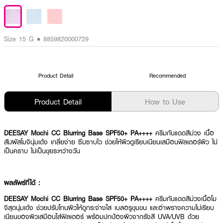
Size 15 G • 8859820000729
Product Detail
Recommended
Product Detail
How to Use
DEESAY Mochi CC Blurring Base SPF50+ PA++++
ครีมกันแดดสีม่วง เนื้อ
สัมผัสโมจินุ่มเด้ง เกลี่ยง่าย ซึมซาบไว ช่วยให้ผิวดูเรียบเนียนเสมือนฟิลเตอร์ผิว ไม่
เป็นคราบ ไม่เป็นขุยระหว่างวัน
ผลลัพธ์ที่ได้ :
DEESAY Mochi CC Blurring Base SPF50+ PA++++
ครีมกันแดดสีม่วงเนื้อโม
จิสุดนุ่มเด้ง ช่วยปรับโทนผิวให้ดูกระจ่างใส เบลอรูขุมขน และอำพรางความไม่เรียบ
เนียนของผิวเสมือนใส่ฟิลเตอร์ พร้อมปกป้องผิวจากรังสี UVA/UVB ด้วย