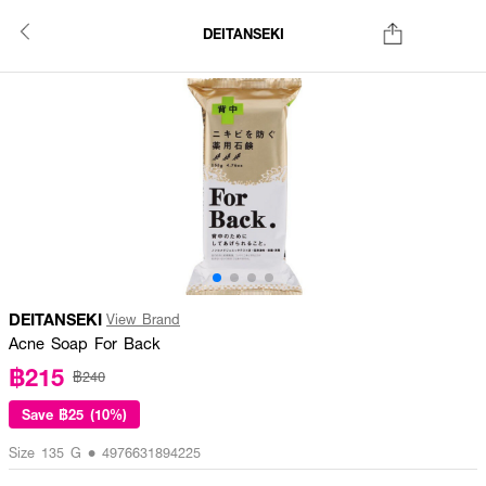
DEITANSEKI
DEITANSEKI
View Brand
Acne Soap For Back
฿215
฿240
Save
฿25 (10%)
Size 135 G • 4976631894225