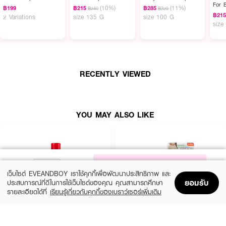
For 
(10%)
(11%)
฿199
฿215
฿285
฿240
฿320
฿21
2 Variations
size 135 G
size 100 G
size
RECENTLY VIEWED
YOU MAY ALSO LIKE
NOTIFY ME
เว็บไซต์ EVEANDBOY เราใช้คุกกี้เพื่อพัฒนาประสิทธิภาพ และ
ยอมรับ
ประสบการณ์ที่ดีในการใช้เว็บไซต์ของคุณ คุณสามารถศึกษา
รายละเอียดได้ที่
เรียนรู้เกี่ยวกับคุกกี้ของเบราว์เซอร์เพิ่มเติม
Home
Home
Promotions
Promotions
Shopping Bag
Shopping Bag
Account
Account
ACNE AID
OXE'CURE