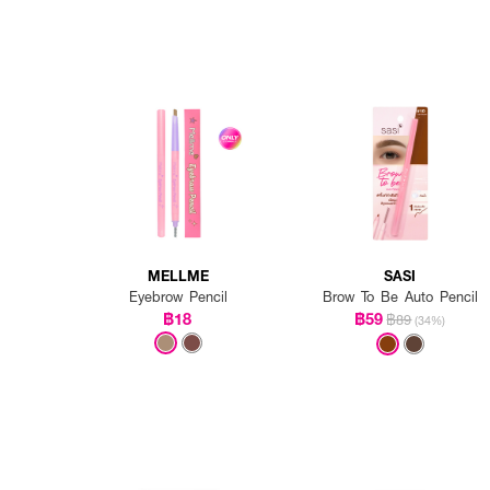
MELLME
SASI
Eyebrow Pencil
Brow To Be Auto Pencil
฿18
฿59
฿89
(34%)