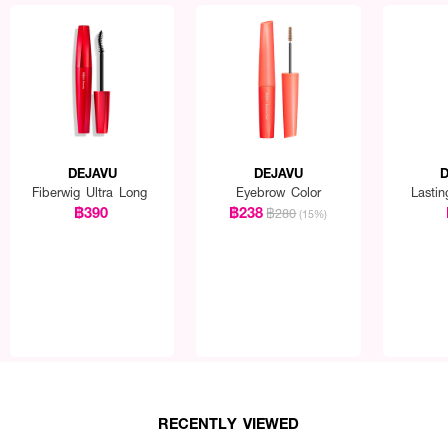
DEJAVU
DEJAVU
Fiberwig Ultra Long
Eyebrow Color
Lastin
฿390
฿238
฿280
(15%)
RECENTLY VIEWED