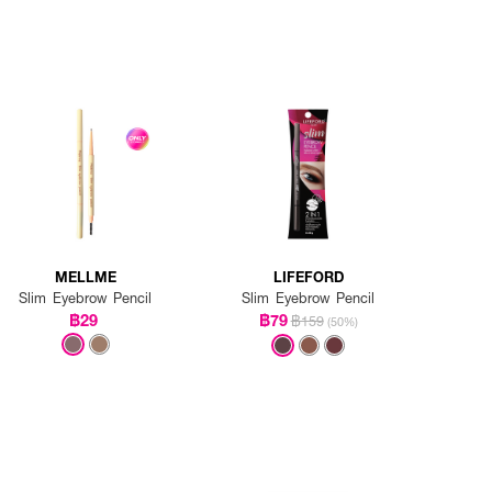
MELLME
LIFEFORD
Slim Eyebrow Pencil
Slim Eyebrow Pencil
฿29
฿79
฿159
(50%)