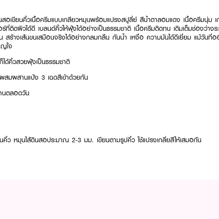
สอเขียนคิ้วเนื้อครีมแบบเกลียวหมุนพร้อมแปรงสปูลี่ย์ สีน้ำตาลอมแดง เนื้อครีมนุ่ม เกลี
่ติดผิวได้ดี เบลนด์คิ้วให้ฟุ้งได้อย่างเป็นธรรมชาติ เนื้อครีมติดทน เติมเต็มช่องว่างระ
 สร้างเส้นขนเสมือนจริงได้อย่างกลมกลืน กันน้ำ เหงื่อ ความมันได้ดีเยี่ยม แม้วันที่อ
าญใจ
ก็ได้คิ้วสวยฟุ้งเป็นธรรมชาติ
รผสมผสานแป้ง 3 เฉดสีเข้าด้วยกัน
นานตลอดวัน
ขียนคิ้ว หมุนไส้ดินสอประมาณ 2-3 มม. เขียนตามรูปคิ้ว ใช้แปรงเกลี่ยสีให้เสมอกัน