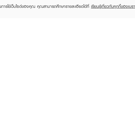
ในการใช้เว็บไซต์ของคุณ คุณสามารถศึกษารายละเอียดได้ที่
เรียนรู้เกี่ยวกับคุกกี้ของเบรา
TOMER CARE
EVEANDBOY MEMBER
 Shopping
Member registration
 store
t us