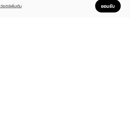
ยอมรับ
ว์เซอร์เพิ่มเติม
FOLLOW US
GET THE APP
Enjoyable, easy, and convenient