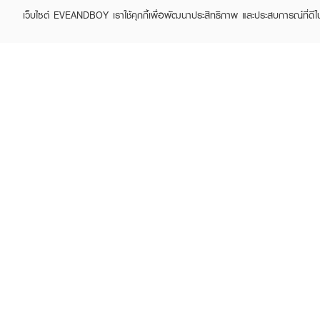
เว็บไซต์ EVEANDBOY เราใช้คุกกี้เพื่อพัฒนาประสิทธิภาพ และประสบการณ์ที่ดี
ABOUT EVEANDBOY
CUS
Brand story
Online
Privacy Policy
Find a
Terms and Conditions
Contac
Sell on EVEANDBOY
Whistleblowing