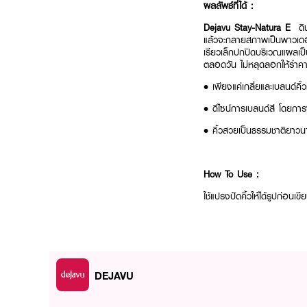
ผลลัพธ์ที่ได้ :
Dejavu Stay-Natura E
ดิน
แล้วจะกลายสภาพเป็นพาวเดอร์ที
เรียวเล็กปกปิดบริเวณแผลเป็น
ตลอดวัน ไม่หลุดลอกให้รำค
• เพียงแค่เกลี่ยและเบลนด์คิ้ว
• ดีไซน์การเบลนด์สี โดยกา
• คิ้วสวยเป็นธรรมชาติยาว
How To Use :
ใช้แปรงปัดคิ้วให้ได้รูปก่อนเ
DEJAVU