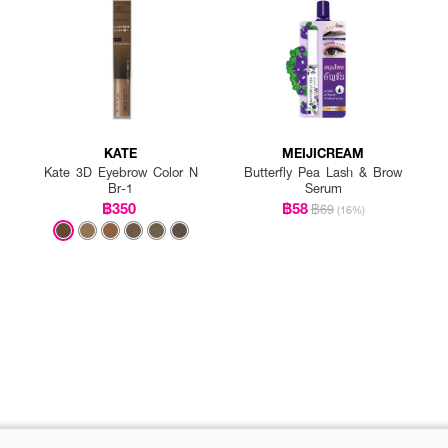
KATE
MEIJICREAM
Kate 3D Eyebrow Color N
Butterfly Pea Lash & Brow
Br-1
Serum
฿350
฿58
฿69
(16%)