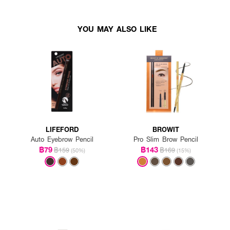
YOU MAY ALSO LIKE
LIFEFORD
BROWIT
Auto Eyebrow Pencil
Pro Slim Brow Pencil
฿79
฿143
฿159
฿169
(50%)
(15%)