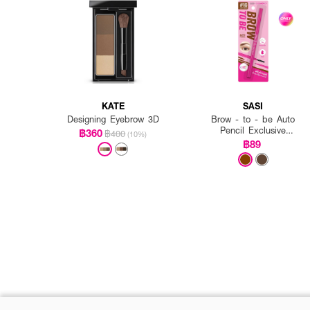
KATE
SASI
Designing Eyebrow 3D
Brow - to - be Auto
Pencil Exclusive
฿360
฿400
(10%)
EVEANDBOY
฿89