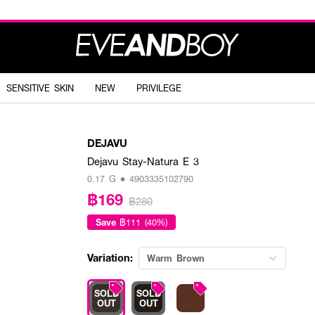
SENSITIVE SKIN
NEW
PRIVILEGE
DEJAVU
Dejavu Stay-Natura E 3
0.17 G • 4903335102790
฿169
฿280
Save
฿111 (40%)
Variation:
Warm Brown
SOLD
SOLD
OUT
OUT