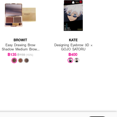
BROWIT
KATE
Easy Drawing Brow
Designing Eyebrow 3D ×
Shadow Medium Brown
GOJO SATORU
(Y2019)
฿135
฿400
฿159
(15%)