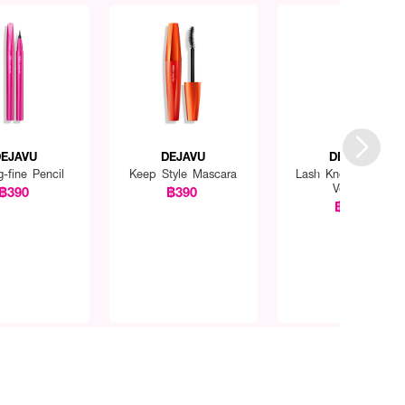
DEJAVU
DEJAVU
DEJAVU
g-fine Pencil
Keep Style Mascara
Lash Knockout Extr
Volume
฿390
฿390
฿390