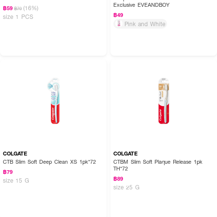
Exclusive EVEANDBOY
(16%)
฿59
฿70
฿49
size 1 PCS
Pink and White
COLGATE
COLGATE
CTB Slim Soft Deep Clean XS 1pk*72
CTBM Slim Soft Plaque Release 1pk
TH*72
฿79
฿89
size 15 G
size 25 G