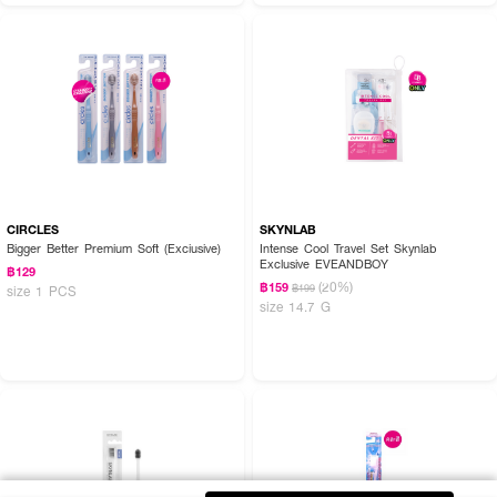
CIRCLES
SKYNLAB
Bigger Better Premium Soft (Exciusive)
Intense Cool Travel Set Skynlab
Exclusive EVEANDBOY
฿129
(20%)
฿159
฿199
size 1 PCS
size 14.7 G