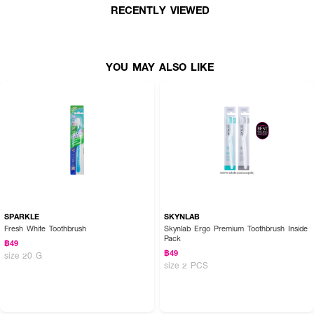
RECENTLY VIEWED
YOU MAY ALSO LIKE
SPARKLE
SKYNLAB
Fresh White Toothbrush
Skynlab Ergo Premium Toothbrush Inside
Pack
฿49
฿49
size 20 G
size 2 PCS