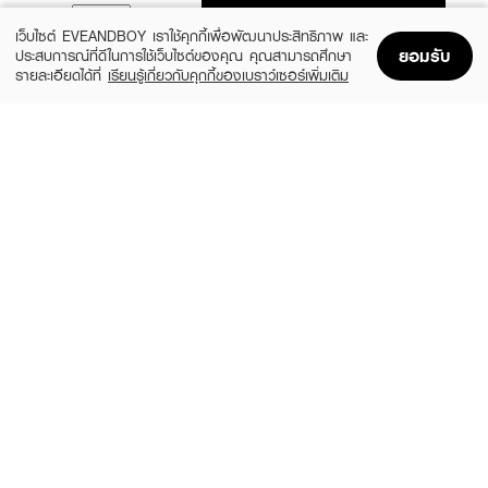
ADD TO BAG
เว็บไซต์ EVEANDBOY เราใช้คุกกี้เพื่อพัฒนาประสิทธิภาพ และ
ยอมรับ
ประสบการณ์ที่ดีในการใช้เว็บไซต์ของคุณ คุณสามารถศึกษา
รายละเอียดได้ที่
เรียนรู้เกี่ยวกับคุกกี้ของเบราว์เซอร์เพิ่มเติม
Home
Home
Promotions
Promotions
Shopping Bag
Shopping Bag
Account
Account
SKYNLAB
SPARKLE
Anti-Bac Toothbrush Skynlab
Ionic Toothbrush (Refill)/SK0286
(12%)
฿69
฿149
฿170
size 1 PCS
size 2 PCS
ORAL B
COLGATE