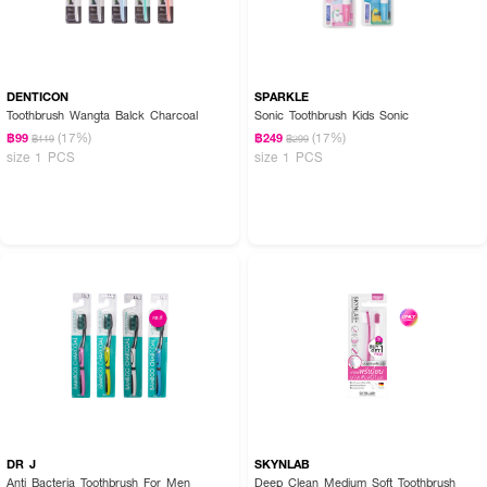
DENTICON
SPARKLE
Toothbrush Wangta Balck Charcoal
Sonic Toothbrush Kids Sonic
(17%)
(17%)
฿99
฿249
฿119
฿299
size 1 PCS
size 1 PCS
DR J
SKYNLAB
Anti Bacteria Toothbrush For Men
Deep Clean Medium Soft Toothbrush