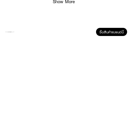
Show More
● แถมฟรี!!ฝาครอบแปรงสีฟันแอนตี้แบคทีเรีย สะอาด พกพาสะดวกมา
พร้อมกับยางดูดสูญญากาศ ง่ายต่อการเก็บหลังการใช้งาน
How to Use :
ใช้ DENTICON Toothbrush Wangta White Dual
คู่กับยาสีฟันของคุณ
แปรง
ซื้อสินค้าแบรนด์นี้
ฟันอย่างน้อยวันละ 2 ครั้ง เช้าและก่อนนอน