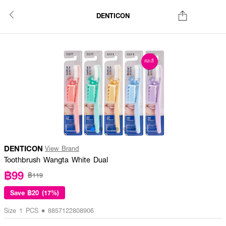
DENTICON
DENTICON
View Brand
Toothbrush Wangta White Dual
฿99
฿119
Save
฿20 (17%)
Size 1 PCS • 8857122808906