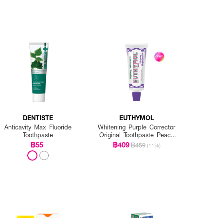
DENTISTE
EUTHYMOL
Anticavity Max Fluoride
Whitening Purple Corrector
Toothpaste
Original Toothpaste Peach
Floral Mint
฿55
฿409
฿459
(11%)