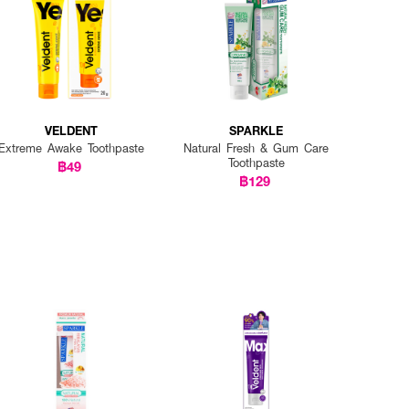
VELDENT
SPARKLE
Extreme Awake Toothpaste
Natural Fresh & Gum Care
Toothpaste
฿49
฿129