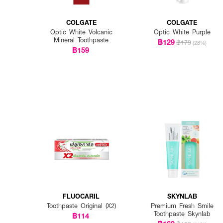
COLGATE
COLGATE
Optic White Volcanic
Optic White Purple
Mineral Toothpaste
฿129
฿179
(28%)
฿159
FLUOCARIL
SKYNLAB
Toothpaste Original (X2)
Premium Fresh Smile
Toothpaste Skynlab
฿114