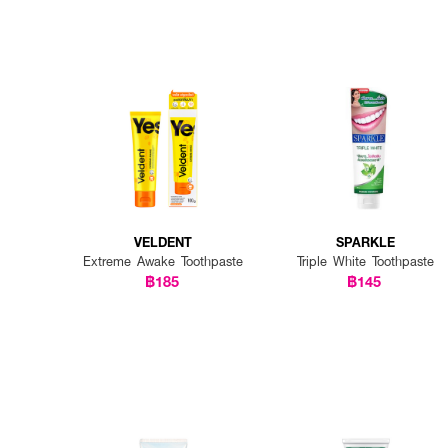
VELDENT
SPARKLE
Extreme Awake Toothpaste
Triple White Toothpaste
฿185
฿145