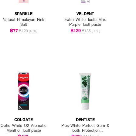
SPARKLE
VELDENT
Natural Himalayan Pink
Extra White Teeth Max
Salt
Purple Toothpaste
฿77
฿129
฿129
฿185
(40%)
(30%)
COLGATE
DENTISTE
Optic White O2 Aromatic
Plus White Perfect Gum &
Menthol Toothpaste
Tooth Protection
Toothpaste