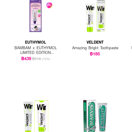
EUTHYMOL
VELDENT
BAMBAM x EUTHYMOL
Amazing Bright Toothpaste
LIMITED EDITION
฿185
Whitening Special Set
฿439
฿519
(15%)
(Toothpaste 106g
+squeezer + BamBam
goods)