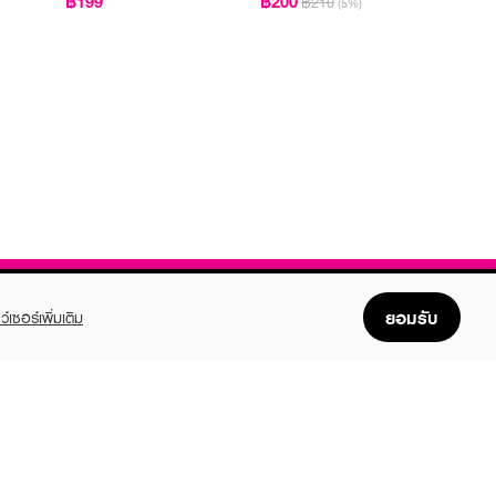
฿199
฿200
฿210
(5%)
ยอมรับ
ว์เซอร์เพิ่มเติม
FOLLOW US