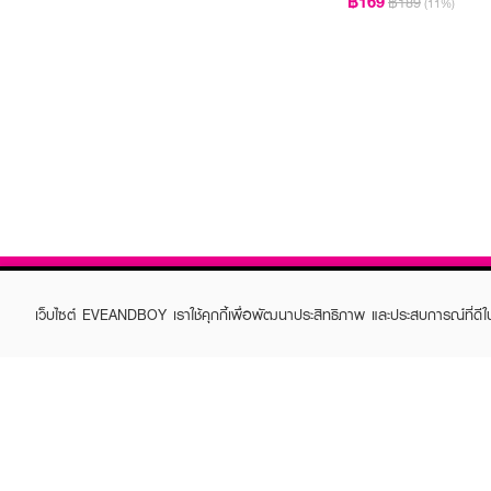
฿169
฿189
(11%)
เว็บไซต์ EVEANDBOY เราใช้คุกกี้เพื่อพัฒนาประสิทธิภาพ และประสบการณ์ที่ดี
ABOUT EVEANDBOY
CUS
Brand story
Online
Privacy Policy
Find a