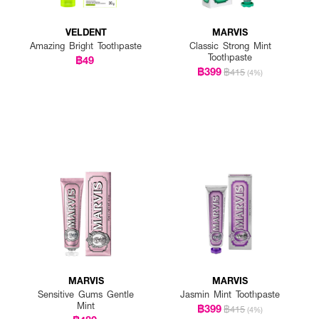
VELDENT
MARVIS
Amazing Bright Toothpaste
Classic Strong Mint
Toothpaste
฿49
฿399
฿415
(4%)
MARVIS
MARVIS
Sensitive Gums Gentle
Jasmin Mint Toothpaste
Mint
฿399
฿415
(4%)