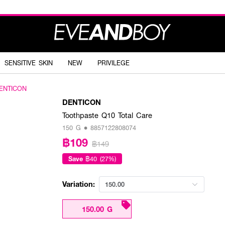
SENSITIVE SKIN
NEW
PRIVILEGE
ENTICON
DENTICON
Toothpaste Q10 Total Care
150 G • 8857122808074
฿109
฿149
Save
฿40 (27%)
Variation:
150.00
150.00 G