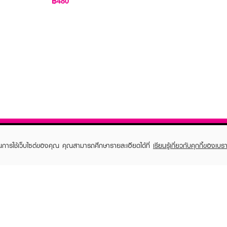
฿480
ในการใช้เว็บไซต์ของคุณ คุณสามารถศึกษารายละเอียดได้ที่
เรียนรู้เกี่ยวกับคุกกี้ของเบรา
TOMER CARE
EVEANDBOY MEMBER
 Shopping
Member registration
 store