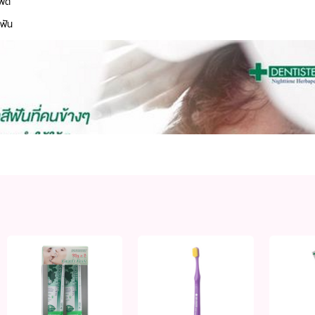
พดี
ฟัน