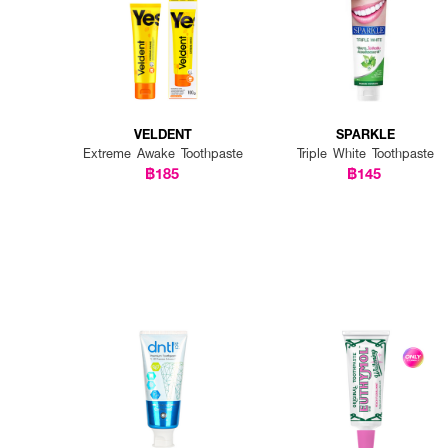
VELDENT
SPARKLE
Extreme Awake Toothpaste
Triple White Toothpaste
฿185
฿145