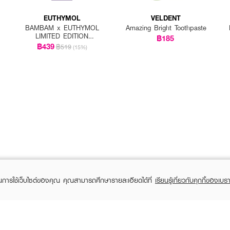
EUTHYMOL
VELDENT
BAMBAM x EUTHYMOL
Amazing Bright Toothpaste
LIMITED EDITION
฿185
Whitening Special Set
฿439
฿519
(15%)
(Toothpaste 106g
+squeezer + BamBam
goods)
ในการใช้เว็บไซต์ของคุณ คุณสามารถศึกษารายละเอียดได้ที่
เรียนรู้เกี่ยวกับคุกกี้ของเบรา