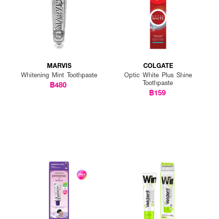
MARVIS
COLGATE
Whitening Mint Toothpaste
Optic White Plus Shine
Toothpaste
฿480
฿159