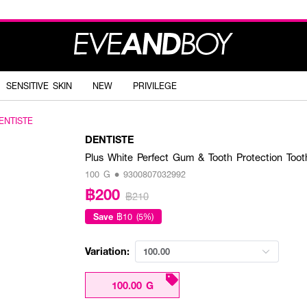
SENSITIVE SKIN
NEW
PRIVILEGE
ENTISTE
DENTISTE
Plus White Perfect Gum & Tooth Protection Toot
100 G • 9300807032992
฿200
฿210
Save
฿10 (5%)
Variation:
100.00
100.00 G