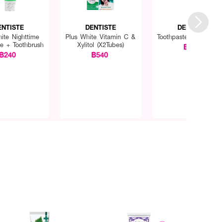
ENTISTE
DENTISTE
DENTISTE
ite Nighttime
Plus White Vitamin C &
Toothpaste + Toothbru
te + Toothbrush
Xylitol (X2Tubes)
฿385
฿240
฿540