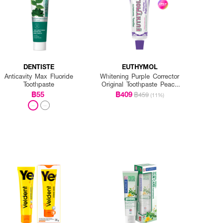
DENTISTE
EUTHYMOL
Anticavity Max Fluoride
Whitening Purple Corrector
Toothpaste
Original Toothpaste Peach
Floral Mint
฿55
฿409
฿459
(11%)