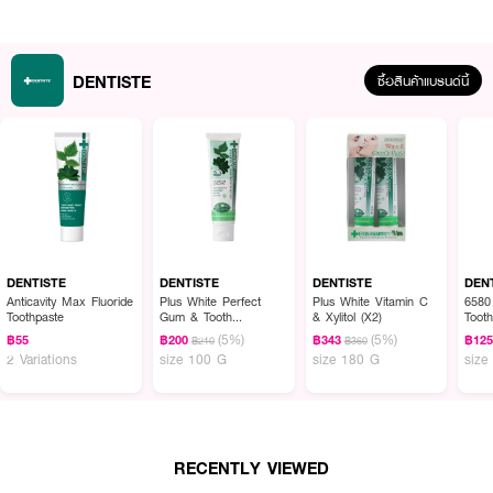
DENTISTE
ซื้อสินค้าแบรนด์นี้
ผลลัพธ์ที่ได้:
ยาสีฟันสูตรอ่อนโยน ช่วยลดอาการเสียวฟัน พร้อมให้ลมหายใจหอมสดชื่นยาวนาน
และดูแลสุขภาพช่องปากอย่างครบวงจร
DENTISTE
DENTISTE
DENTISTE
DEN
Anticavity Max Fluoride
Plus White Perfect
Plus White Vitamin C
6580
Toothpaste
Gum & Tooth
& Xylitol (X2)
Toot
● เดนทิสเต้ ยาสีฟันสูตรอ่อนโยน (แพ็คคู่)
Protection Toothpaste
(5%)
(5%)
฿55
฿200
฿343
฿12
฿210
฿360
2 Variations
size 100 G
size 180 G
size
● Gentle Relief for Tooth Sensitivity: ช่วยลดอาการเสียวฟันอย่างอ่อนโยน
● Professional-Level Care: มีสารสกัดจากธรรมชาติ 14 ชนิด เพื่อการดูแลช่อง
ปากอย่างครบวงจร
● ปราศจาก SLS (SLS-free) อ่อนโยนต่อช่องปาก ลดการระคายเคือง
RECENTLY VIEWED