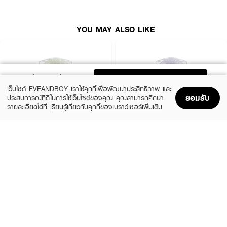
YOU MAY ALSO LIKE
ADD TO BAG
เว็บไซต์ EVEANDBOY เราใช้คุกกี้เพื่อพัฒนาประสิทธิภาพ และ
ยอมรับ
ประสบการณ์ที่ดีในการใช้เว็บไซต์ของคุณ คุณสามารถศึกษา
รายละเอียดได้ที่
เรียนรู้เกี่ยวกับคุกกี้ของเบราว์เซอร์เพิ่มเติม
Home
Home
Promotions
Promotions
Shopping Bag
Shopping Bag
Account
Account
DEOKLEAR
DEOKLEAR
Skin Rescue Mineral Deodorant stick
Skin Health Mineral Deodorant stick
฿99
฿99
size 70 G
size 70 G
How to Use :
ทา
DEOKLEAR Repair Protect Mineral Deodorant Stick
บริเวณใต้วงแขน