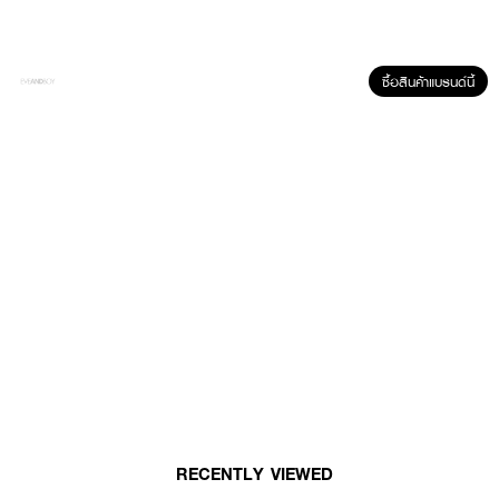
ซื้อสินค้าแบรนด์นี้
ผลลัพธ์ที่ได้ :
ระงับกลิ่นกายทั้งวันกำจัดแบคทีเรีย ด้วยสารสกัดจากชะเอมเทศ
DEOKLEAR
Repair Protect Mineral Deodorant Stick
ผลิตภัณฑ์ระงับกลิ่นกาย และช่วยลด
เลือนริ้วรอยความหมองคล้ำ ต้านการอักเสบ ทำให้ผิวเรียบเนียน
● ผลิตภัณฑ์ระงับกลิ่นกาย และช่วยลดเลือนริ้วรอยความหมองคล้ำ
● กำจัดแบคทีเรีย สารสกัดจากชะเอมเทศ
● ต้านการอักเสบ ทำให้ผิวเรียบเนียน
● ขนาด 70 g.
RECENTLY VIEWED