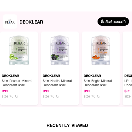
DEOKLEAR
ซื้อสินค้าแบรนด์นี้
ผลลัพธ์ที่ได้ :
DEOKLEAR Skin Health Mineral Deodorant stick
เพื่อทุกวงแขนที่อ่อนโยน
แต่มีพลังด้วยโรลออนสารส้มธรรมชาติ ระงับกลิ่นกายตลอดวัน ขจัดแบคทีเรีย เพิ่ม
DEOKLEAR
DEOKLEAR
DEOKLEAR
DEO
ความชุ่มชื้นเรียบเนียนและความกระจ่างใสให้ผิวด้วยสารสกัดจากมะละกอ
Skin Rescue Mineral
Skin Health Mineral
Skin Bright Mineral
Life 
Deodorant stick
Deodorant stick
Deodorant stick
Deod
• อ่อนโยนต่อผิวใต้วงแขน
฿99
฿99
฿99
฿99
size 70 G
size 70 G
size 70 G
size
• ขจัดแบคทีเรีย ช่วยระงับกลิ่นกายตลอดวัน
• แห้งสบาย ไม่ทิ้งคราบเหลือง
• ขนาด 70G
RECENTLY VIEWED