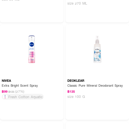
size 270 ML
NIVEA
DEOKLEAR
Extra Bright Scent Spray
Classic Pure Mineral Deodorant Spray
(27%)
฿99
฿135
฿135
size 100 G
Fresh Cotton Aquatic