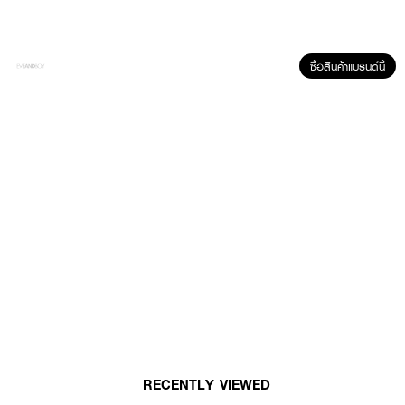
ซื้อสินค้าแบรนด์นี้
ผลลัพธ์ที่ได้ :
DEOKLEAR Skin Rescue Mineral Deodorant Spray
สเปรย์สารส้มน้ำ ระงับ
กลิ่นกายตลอดวัน ขจัดแบคทีเรีย ด้วยสารสกัดจากว่านหางจระเข้ ช่วยถนอมผิวใต้
วงแขนให้แขนนุ่มชุ่มชื้น แห้งสบาย ไม่ทิ้งคราบ
• อ่อนโยนต่อผิวใต้วงแขน
• ขจัดแบคทีเรีย ช่วยระงับกลิ่นกายตลอดวัน
• แห้งสบาย ไม่ทิ้งคราบเหลือง
• ขนาด 100 g.
How to Use :
RECENTLY VIEWED
ฉีดสเปรย์
DEOKLEAR Skin Rescue Mineral Deodorant Spray
ใต้วงแขน