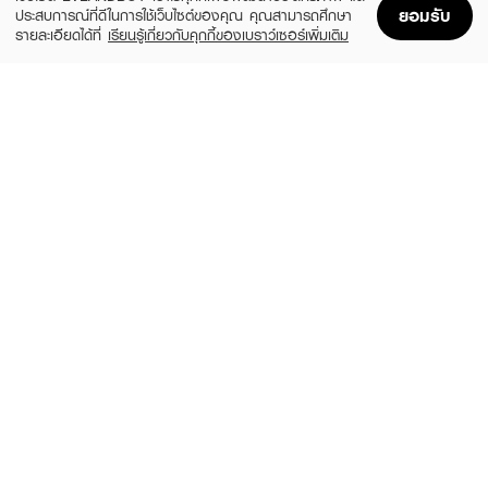
ยอมรับ
ประสบการณ์ที่ดีในการใช้เว็บไซต์ของคุณ คุณสามารถศึกษา
รายละเอียดได้ที่
เรียนรู้เกี่ยวกับคุกกี้ของเบราว์เซอร์เพิ่มเติม
Home
Home
Promotions
Promotions
Shopping Bag
Shopping Bag
Account
Account
REXONA
REXONA
Vitamin + Bright Berry Spray
Women Deodorant Spray
(27%)
(23%)
฿99
฿99
฿135
฿129
size 135 ML
Powderdry
NIVEA
NIVEA
Pearl&Beauty Black Pearl Spray
Ext Bright Max Protect Spray
฿135
฿135