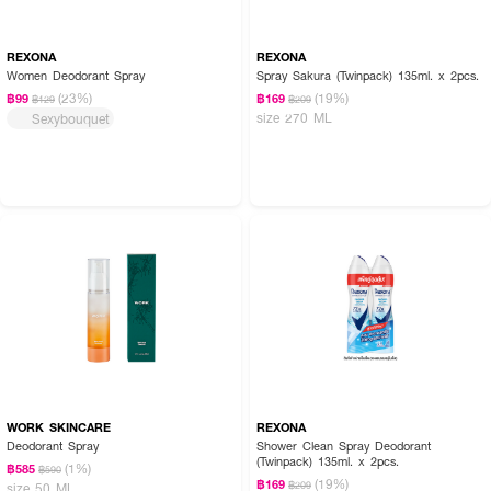
REXONA
REXONA
Women Deodorant Spray
Spray Sakura (Twinpack) 135ml. x 2pcs.
(23%)
(19%)
฿99
฿169
฿129
฿209
size 270 ML
Sexybouquet
WORK SKINCARE
REXONA
Deodorant Spray
Shower Clean Spray Deodorant
(Twinpack) 135ml. x 2pcs.
(1%)
฿585
฿590
(19%)
฿169
฿209
size 50 ML