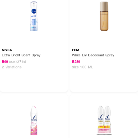
NIVEA
FEM
Extra Bright Scent Spray
White Lily Deodorant Spray
(27%)
฿99
฿289
฿135
2 Variations
size 100 ML