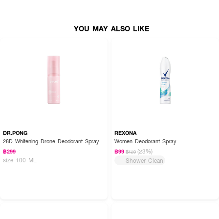
หลังอาบน้ำ
YOU MAY ALSO LIKE
DR.PONG
REXONA
28D Whitening Drone Deodorant Spray
Women Deodorant Spray
(23%)
฿299
฿99
฿129
size 100 ML
Shower Clean