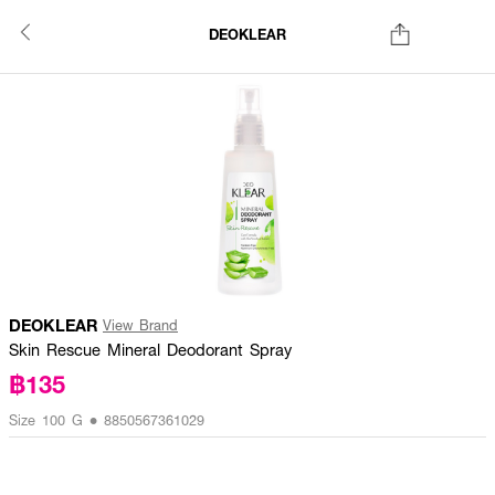
DEOKLEAR
DEOKLEAR
View Brand
Skin Rescue Mineral Deodorant Spray
฿135
Size 100 G • 8850567361029