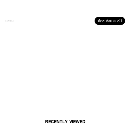
ซื้อสินค้าแบรนด์นี้
ผลลัพธ์ที่ได้ :
DEOKLEAR Skin Rescue Mineral Deodorant Stick 60g
เพื่อทุกวงแขนที่
อ่อนโยนแต่มีพลังด้วยโรลออนสารส้มธรรมชาติ ช่วยระงับกลิ่นกายตลอดวัน ขจัด
แบคทีเรีย เพิ่มความชุ่มชื้นเรียบเนียนให้ผิวด้วยสารสกัดจากว่านหางจระเข้
●
อ่อนโยนต่อผิวใต้วงแขน
●
ขจัดแบคทีเรีย ช่วยระงับกลิ่นกายตลอดวัน
●
แห้งสบาย ไม่ทิ้งคราบเหลือง
●
ขนาด 70 ml.
RECENTLY VIEWED