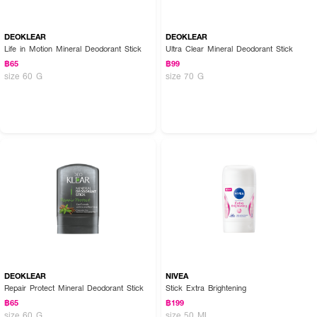
DEOKLEAR
DEOKLEAR
Life in Motion Mineral Deodorant Stick
Ultra Clear Mineral Deodorant Stick
฿65
฿99
size 60 G
size 70 G
DEOKLEAR
NIVEA
Repair Protect Mineral Deodorant Stick
Stick Extra Brightening
฿65
฿199
size 60 G
size 50 ML