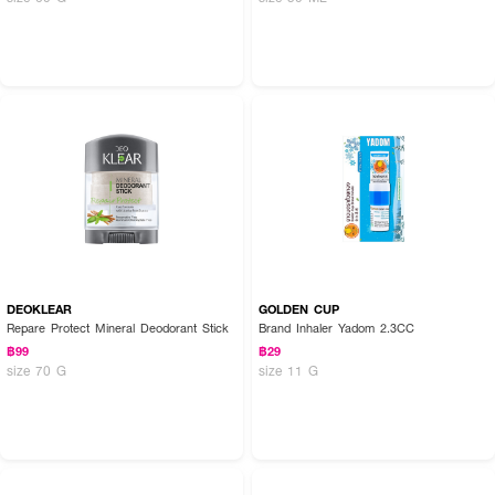
DEOKLEAR
GOLDEN CUP
Repare Protect Mineral Deodorant Stick
Brand Inhaler Yadom 2.3CC
฿99
฿29
size 70 G
size 11 G