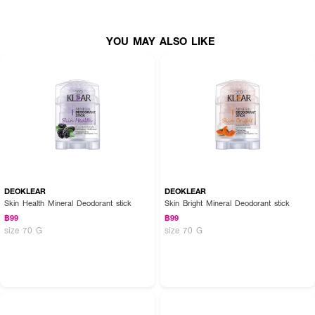
YOU MAY ALSO LIKE
DEOKLEAR
DEOKLEAR
Skin Health Mineral Deodorant stick
Skin Bright Mineral Deodorant stick
฿99
฿99
size 70 G
size 70 G
How to Use :