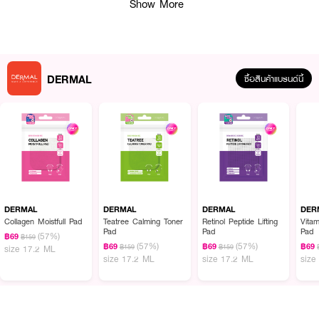
Show More
DERMAL
ซื้อสินค้าแบรนด์นี้
DERMAL
DERMAL
DERMAL
DER
Collagen Moistfull Pad
Teatree Calming Toner
Retinol Peptide Lifting
Vita
ผลลัพธ์ที่ได้:
Pad
Pad
Pad
(57%)
฿69
฿159
(57%)
(57%)
฿69
฿69
฿69
เดอร์มอล ทีทรี คาล์มมิ่ง โทนเนอร์ แพด แบบซอง แบรนด์นำเข้าจากเกาหลี สูตร
฿159
฿159
size 17.2 ML
size 17.2 ML
size 17.2 ML
size
ปลอบประโลมผิว ที่มีแนวโน้มเป็นสิว* และช่วยดูแลปัญหาความมันส่วนเกิน ให้ผิวดู
เรียบเนียนยิ่งขึ้น และมอบความชุ่มชื้นให้ผิวดูอิ่มน้ำ สุขภาพดี เนื้อผ้าออกแบบมา
เฉพาะสำหรับสูตร ทำจาก เส้นใยธรรมชาติ มีเนื้อสัมผัสนุ่มพิเศษ ช่วยซึมซาบสาร
บำรุงและความชุ่มชื้นได้อย่างล้ำลึก ให้ผิวสัมผัสที่แนบสนิทกับผิวหน้า สามารถใช้
บำรุงได้ทุกวัน