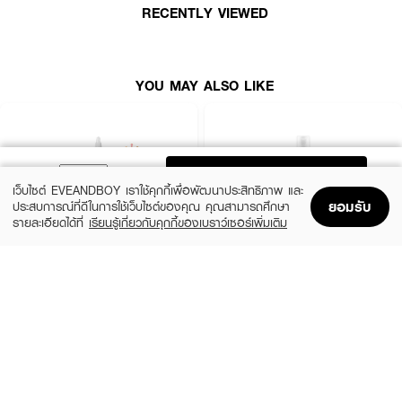
RECENTLY VIEWED
● เดอร์มอล ทีทรี คาล์มมิ่ง โทนเนอร์ แพด (Dermal Teatree Calming Toner
Pad)
● สูตรสำหรับ ผิวที่มีแนวโน้มเป็นสิว และต้องการการปลอบประโลม
YOU MAY ALSO LIKE
● มีส่วนผสมของ Tea Tree (ทีทรี) และส่วนผสมที่ช่วย ลดการระคายเคือง
● มี Niacinamide ช่วยบำรุงผิวให้ดูกระจ่างใส และ Allantoin ช่วยดูแลผิว
● เนื้อผ้าทำจากเส้นใยธรรมชาติ สัมผัสนุ่มเป็นพิเศษ (OEKO-TEX)
ADD TO BAG
● สามารถใช้ได้ทุกวัน
เว็บไซต์ EVEANDBOY เราใช้คุกกี้เพื่อพัฒนาประสิทธิภาพ และ
ยอมรับ
ประสบการณ์ที่ดีในการใช้เว็บไซต์ของคุณ คุณสามารถศึกษา
● เลขจดแจ้ง: 10-2-6800032356
รายละเอียดได้ที่
เรียนรู้เกี่ยวกับคุกกี้ของเบราว์เซอร์เพิ่มเติม
● ปริมาณ: 12 pads
Home
Home
Promotions
Promotions
Shopping Bag
Shopping Bag
Account
Account
*สิวเสี้ยน สิวอุดตัน ที่เกิดจากสิ่งสกปรกและไขมันสะสม
THE ORDINARY
KIEHL'S
Glycolic Acid 7% Exfoliating Toner
Calendula Herbal Extract Alcohol-Free
*วัสดุสามารถย่อยสลายได้ตามธรรมชาติ
Toner
฿770
(10%)
฿1,125
฿1,250
size 240 ML
3 Variations