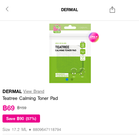
DERMAL
DERMAL
View Brand
Teatree Calming Toner Pad
฿69
฿159
Save
฿90 (57%)
Size 17.2 ML • 8809647118794