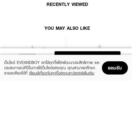
RECENTLY VIEWED
● เดอร์มอล วิตามิน โกลว์ โทนเนอร์ แพด (Dermal Vitamin Glow Toner Pad)
● สูตรสำหรับ ผิวหมองคล้ำ ช่วยให้ผิวดู กระจ่างใส และเปล่งประกาย
● มีส่วนผสมของ Niacinamide และ วิตามินนานาชนิด (เช่น Sodium Ascorbyl
YOU MAY ALSO LIKE
Phosphate, Pyridoxine, Panthenol, Biotin)
● ช่วยมอบความชุ่มชื้น ให้ผิวดูอิ่มน้ำ สุขภาพดี
● เนื้อผ้าทำจากเส้นใยธรรมชาติ สัมผัสนุ่มเป็นพิเศษ (OEKO-TEX)
ADD TO BAG
● สามารถใช้ได้ทุกวัน เหมาะกับทุกสภาพผิว
เว็บไซต์ EVEANDBOY เราใช้คุกกี้เพื่อพัฒนาประสิทธิภาพ และ
ยอมรับ
ประสบการณ์ที่ดีในการใช้เว็บไซต์ของคุณ คุณสามารถศึกษา
● เลขจดแจ้ง: 10-2-6800032361
รายละเอียดได้ที่
เรียนรู้เกี่ยวกับคุกกี้ของเบราว์เซอร์เพิ่มเติม
● ปริมาณ: 12 pads
Home
Home
Promotions
Promotions
Shopping Bag
Shopping Bag
Account
Account
*วัสดุสามารถย่อยสลายได้ตามธรรมชาติ
THE ORDINARY
KIEHL'S
Glycolic Acid 7% Exfoliating Toner
Calendula Herbal Extract Alcohol-Free
Toner
฿770
(10%)
฿1,125
฿1,250
size 240 ML
3 Variations