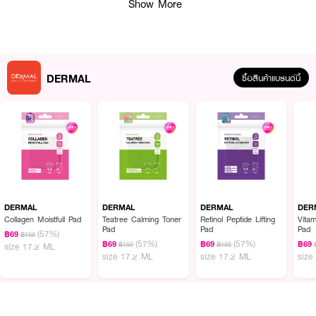
Show More
DERMAL
ซื้อสินค้าแบรนด์นี้
DERMAL
DERMAL
DERMAL
DER
Collagen Moistfull Pad
Teatree Calming Toner
Retinol Peptide Lifting
Vita
ผลลัพธ์ที่ได้:
Pad
Pad
Pad
(57%)
฿69
฿159
(57%)
(57%)
เดอร์มอล วิตามิน โกลว์ โทนเนอร์ แพด แบบซอง แบรนด์นำเข้าจากเกาหลี สูตร
฿69
฿69
฿69
฿159
฿159
size 17.2 ML
size 17.2 ML
size 17.2 ML
size
บำรุงผิวที่หมองคล้ำ เผยผิวดูกระจ่างใสอย่างเป็นธรรมชาติ มอบผลลัพธ์ผิวดู
เปล่งประกายสุขภาพดี มอบความชุ่มชื้นให้ผิวดูอิ่มน้ำ ช่วยปรับปรุงสภาพผิวโดย
รวมให้ดูเรียบเนียนยิ่งขึ้น เนื้อผ้าออกแบบมาเฉพาะสำหรับสูตร ทำจาก เส้นใย
ธรรมชาติ มีเนื้อสัมผัสนุ่มพิเศษ ช่วยซึมซาบสารบำรุงและความชุ่มชื้นได้อย่างล้ำลึก
ให้ผิวสัมผัสที่แนบสนิทกับผิวหน้า สามารถใช้บำรุงได้ทุกวัน