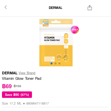
DERMAL
DERMAL
View Brand
Vitamin Glow Toner Pad
฿69
฿159
Save
฿90 (57%)
Size 17.2 ML • 8809647118817