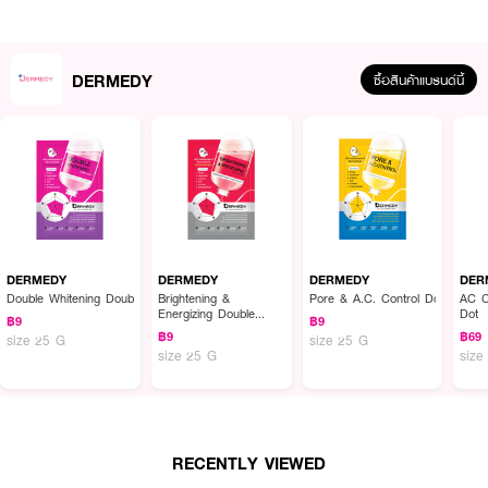
DERMEDY
ซื้อสินค้าแบรนด์นี้
ผลลัพธ์ที่ได้ :
แผ่นซับสิว
DERMEDY AC CLEAR PATCH
แผ่นฟิล์มไฮโดรคอลลอยด์บาง
เพียง 0.13 มม. ปกปิดแนบสนิท ช่วยป้องกันแบคทีเรียและสิ่งสกปรก อุดมด้วย
ส่วนผสมหลักของ Salicylic Acid ที่มีคุณสมบัติดูแลปัญหาสิว
DERMEDY
DERMEDY
DERMEDY
DER
Double Whitening Double Effect Mask
Brightening &
Pore & A.C. Control Double Eff
AC C
• ในหนึ่งกล่องบรรจุ 18 ชิ้น มี 2 ขนาด ได้แก่ ขนาด 10 มม. จำนวน 9 ชิ้น และ
Energizing Double
Dot
฿9
฿9
Effect Mask
ขนาด 12 มม. จำนวน 9 ชิ้น
฿9
฿69
size 25 G
size 25 G
size 25 G
size
• แผ่นฟิล์มไฮโดรคอลลอยด์บางเพียง 0.13 มม. ปกปิดแนบสนิท
• มี Salicylic Acid ถึง 0.4%
• กันน้ำ แต่งหน้าทับได้ ไม่หลุดลอกง่าย
RECENTLY VIEWED
• ปริมาณ 18 Pcs.