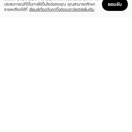
ยอมรับ
ประสบการณ์ที่ดีในการใช้เว็บไซต์ของคุณ คุณสามารถศึกษา
รายละเอียดได้ที่
เรียนรู้เกี่ยวกับคุกกี้ของเบราว์เซอร์เพิ่มเติม
Home
Home
Promotions
Promotions
Shopping Bag
Shopping Bag
Account
Account
MENTHOLATUM ACNES
CLEARNOSE
Sealing Jell
Acne Gel Concentrate Solution Care
฿179
฿49
size 18 G
size 4 G
CURESYS
MIZUMI
Heartleaf Acpair Spot Patch
AHA BHA Acne Serum
(14%)
(57%)
฿59
฿99
฿69
฿229