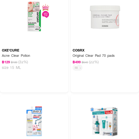
OXE'CURE
COSRX
Acne Clear Potion
Original Clear Pad 70 pads
(32%)
(22%)
฿129
฿499
฿189
฿640
size 15 ML
-