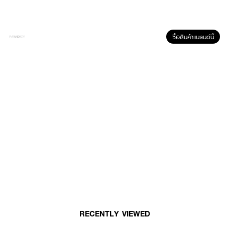
ซื้อสินค้าแบรนด์นี้
คุณสมบัติเด่น
• ดูดซับของเหลวจากสิวใต้ผิวหนัง
• ช่วยลดรอยสิวและรอยแดง
• เหมาะสำหรับสิวมีหัวและไม่มีหัว
• ผสานส่วนผสมบำรุงผิวจากใบบัวบก ทีทรีออยล์ และอโลเวร่า
•
เลขที่จดแจ้ง:
67-2-3-20002987
•
ปริมาณสุทธิ:
6 แผ่น
RECENTLY VIEWED
How to Use: