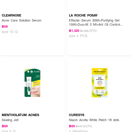
CLEARNOSE
LA ROCHE POSAY
Acne Care Solution Serum
Effaclar Serum 30Ml+Purifying Gel
15Ml+Duo+M 3 Ml+Ant Oil Control
฿59
Cream 3 Ml
(5%)
฿1,320
฿1,390
size 10 G
size 4 PCS
MENTHOLATUM ACNES
CURESYS
Sealing Jell
Niacin Acvita White Patch 18 dots
(42%)
฿69
฿69
฿119
size 5 G
2 Variations