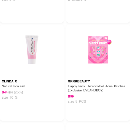
CLINDA X
GRRRBEAUTY
Natural Sca Gel
Happy Pack Hydrocolloid Acne Patches
(Exclusive EVEANDBOY)
(25%)
฿44
฿59
฿99
size 10 G
size 9 PCS