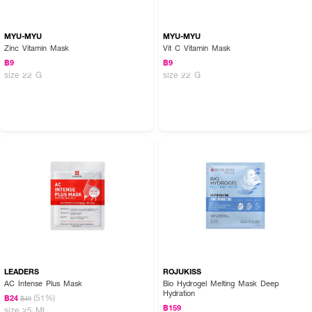
MYU-MYU
MYU-MYU
Zinc Vitamin Mask
Vit C Vitamin Mask
฿9
฿9
size 22 G
size 22 G
LEADERS
ROJUKISS
AC Intense Plus Mask
Bio Hydrogel Melting Mask Deep
Hydration
(51%)
฿24
฿49
฿159
size 25 ML