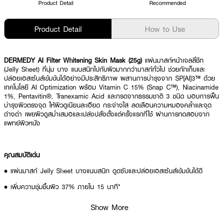
Product Detail
Recommended
Product Detail
How to Use
DERMEDY AI Filter Whitening Skin Mask (25g)
แผ่นมาสก์หน้าเจลลี่ชีท
(Jelly Sheet) ที่นุ่ม บาง แนบสนิทไปกับผิวมากกว่ามาสก์ทั่วไป ช่วยกักเก็บและ
ปล่อยเอสเซ้นส์เข้มข้นได้อย่างมีประสิทธิภาพ ผสานการบำรุงจาก SP[AI]3™ ด้วย
เทคโนโลยี AI Optimization พร้อม Vitamin C 15% (Snap C™), Niacinamide
1%, Pentavitin®, Tranexamic Acid และกรดจากธรรมชาติ 3 ชนิด มอบการฟื้น
บำรุงผิวตรงจุด ให้ผิวดูเนียนละเอียด กระจ่างใส ลดเลือนความหมองคล้ำและจุด
ด่างดำ เผยผิวดูสม่ำเสมอและเปล่งปลั่งตั้งแต่ครั้งแรกที่ใช้ ผ่านการทดสอบจาก
แพทย์ผิวหนัง
คุณสมบัติเด่น
• แผ่นมาสก์ Jelly Sheet บางแนบสนิท ดูดซับและปล่อยเอสเซ้นส์เข้มข้นได้ดี
• เพิ่มความชุ่มชื้นผิว 37% ภายใน 15 นาที*
• ผสานสารสกัด SP[AI]3™ ช่วยฟื้นบำรุงผิวด้วยเทคโนโลยี AI Optimization
Show More
• มี Vitamin C 15% (Snap C™) ช่วยลดเลือนความหมองคล้ำ จุดด่างดำ และ