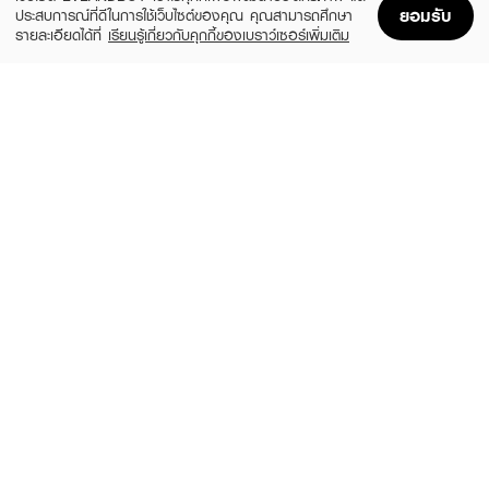
ยอมรับ
ประสบการณ์ที่ดีในการใช้เว็บไซต์ของคุณ คุณสามารถศึกษา
รายละเอียดได้ที่
เรียนรู้เกี่ยวกับคุกกี้ของเบราว์เซอร์เพิ่มเติม
Home
Home
Promotions
Promotions
Shopping Bag
Shopping Bag
Account
Account
SKIN1004
LEADERS
Madagascar Centella Watergel Sheet
Bright Intense Plus Mask
Ampoule Mask (25ml X 5pcs)
(51%)
฿24
฿49
(31%)
฿269
฿390
size 25 ML
size 125 ML
ROJUKISS
LEADERS
White Poreless Hydrogel Mineral Mask 7
Clear Intense Plus Mask
(67%)
(51%)
฿29
฿24
฿89
฿49