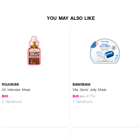
YOU MAY ALSO LIKE
ROJUKISS
BANOBAGI
5X Intensive Mask
Vita Genic Jelly Mask
(47%)
฿69
฿49
฿92
5 Variations
7 Variations