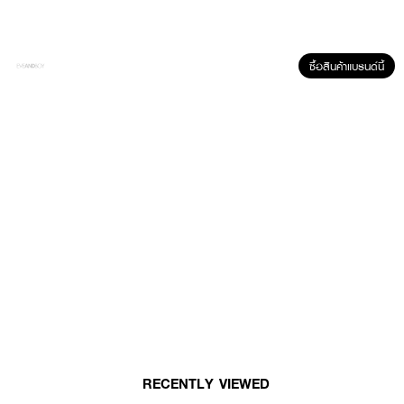
ปรับผิวให้ดูกระจ่างใส
• Niacinamide, Pentavitin®, Tranexamic Acid และกรดจากธรรมชาติ ช่วย
ปรับผิวดูเรียบเนียน สีผิวสม่ำเสมอ
ซื้อสินค้าแบรนด์นี้
• ผ่านการทดสอบโดยแพทย์ผิวหนัง
•
เลขที่จดแจ้ง:
74-1-6800009071
•
ปริมาณสุทธิ:
25 กรัม
How to Use:
• หลังทำความสะอาดผิวหน้า นำแผ่นมาสก์วางบริเวณใบหน้า โดยเริ่มจากรอบ
ดวงตาและจมูก
• ปิดให้แนบสนิททั่วใบหน้า ทิ้งไว้ 15–20 นาที
• ดึงออก แล้วตบเบาๆ เพื่อให้เอสเซ้นส์ซึมเข้าสู่ผิว โดยไม่ต้องล้างออก
RECENTLY VIEWED