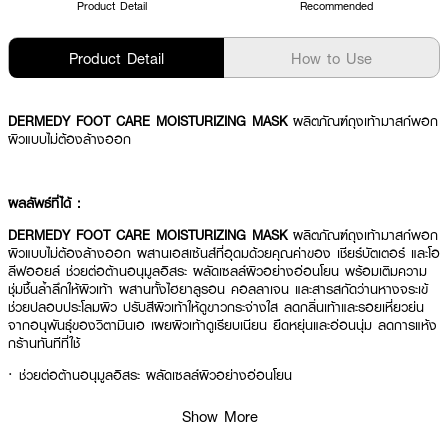
Product Detail
Recommended
Product Detail
How to Use
DERMEDY FOOT CARE MOISTURIZING MASK
ผลิตภัณฑ์ถุงเท้ามาสก์พอก
ผิวแบบไม่ต้องล้างออก
ผลลัพธ์ที่ได้ :
DERMEDY FOOT CARE MOISTURIZING MASK
ผลิตภัณฑ์ถุงเท้ามาสก์พอก
ผิวแบบไม่ต้องล้างออก ผสานเอสเซ้นส์ที่อุดมด้วยคุณค่าของ เชียร์บัตเตอร์ และโอ
ลีฟออยล์ ช่วยต่อต้านอนุมูลอิสระ ผลัดเซลล์ผิวอย่างอ่อนโยน พร้อมเติมความ
ชุ่มชื้นล้ำลึกให้ผิวเท้า ผสานทั้งไฮยาลูรอน คอลลาเจน และสารสกัดว่านหางจระเข้
ช่วยปลอบประโลมผิว ปรับสีผิวเท้าให้ดูขาวกระจ่างใส ลดกลิ่นเท้าและรอยเหี่ยวย่น
จากอนุพันธุ์ของวิตามินเอ เผยผิวเท้าดูเรียบเนียน ยืดหยุ่นและอ่อนนุ่ม ลดการแห้ง
กร้านทันทีที่ใช้
· ช่วยต่อต้านอนุมูลอิสระ ผลัดเซลล์ผิวอย่างอ่อนโยน
· เติมความชุ่มชื้นล้ำลึกให้ผิวเท้า
Show More
· ช่วยปลอบประโลมผิว ปรับสีผิวเท้าให้ดูขาวกระจ่างใส