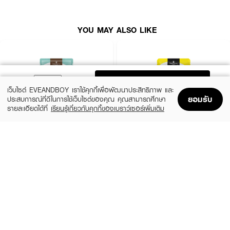
YOU MAY ALSO LIKE
ADD TO BAG
เว็บไซต์ EVEANDBOY เราใช้คุกกี้เพื่อพัฒนาประสิทธิภาพ และ
ยอมรับ
ประสบการณ์ที่ดีในการใช้เว็บไซต์ของคุณ คุณสามารถศึกษา
รายละเอียดได้ที่
เรียนรู้เกี่ยวกับคุกกี้ของเบราว์เซอร์เพิ่มเติม
Home
Home
Promotions
Promotions
Shopping Bag
Shopping Bag
Account
Account
PRECIOUS SKIN
PRECIOUS SKIN
Coconut Softly Peel Foot Mask
Banana Softly Peel Foot Mask
฿79
฿79
size 30 G
size 30 G