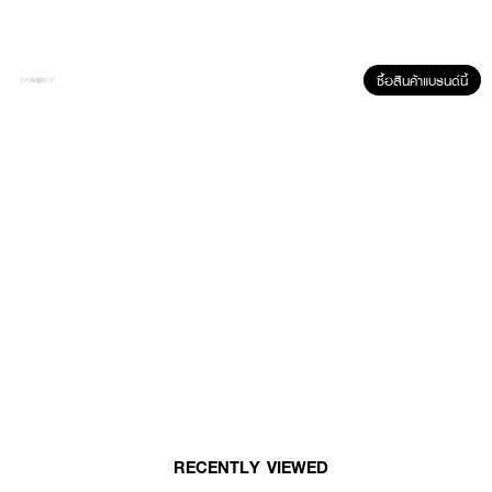
· ลดกลิ่นเท้าและรอยเหี่ยวย่น
· ผิวเท้าดูเรียบเนียน ยืดหยุ่นและอ่อนนุ่ม ลดการแห้งกร้านทันทีที่ใช้
ซื้อสินค้าแบรนด์นี้
· FDA Registration No. : 10-2-6800028757
How To Use :
· ล้างเท้าให้สะอาดและเช็ดให้แห้ง
· ดึงบริเวณรอยปรุ และสวมเท้าลงในถุงมาสก์
· ดึงสติ๊กเกอร์พันรอบเท้าและแปะให้แน่น ทิ้งไว้ 15-20 นาที
· ดึงถุงมาสก์ออก และนวดเอนเซ้นส์ที่เหลืออยู่ให้ซึมซาบลงสู่ผิว
RECENTLY VIEWED