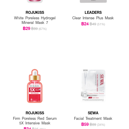
ROJUKISS
LEADERS
White Poreless Hydrogel
Clear Intense Plus Mask
Mineral Mask 7
฿24
฿49
(51%)
฿29
฿89
(67%)
ROJUKISS
SEWA
Firm Poreless Red Serum
Facial Treatment Mask
5X Intensive Mask
฿59
฿89
(34%)
฿34