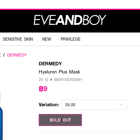
SENSITIVE SKIN
NEW
PRIVILEGE
K
/
DERMEDY
DERMEDY
Hyaluron Plus Mask
25 G • 8856155200091
฿9
Variation:
25.00
25.00 G
SOLD OUT