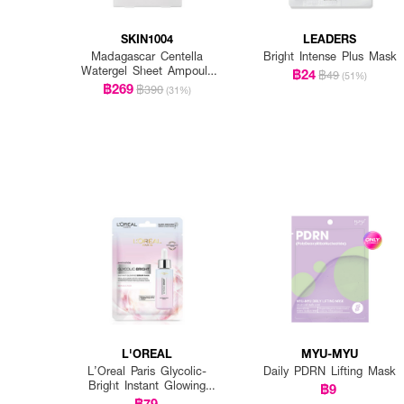
SKIN1004
LEADERS
Madagascar Centella
Bright Intense Plus Mask
Watergel Sheet Ampoule
฿24
฿49
(51%)
Mask (25ml X 5pcs)
฿269
฿390
(31%)
L'OREAL
MYU-MYU
L’Oreal Paris Glycolic-
Daily PDRN Lifting Mask
Bright Instant Glowing
฿9
Serum Mask
฿79