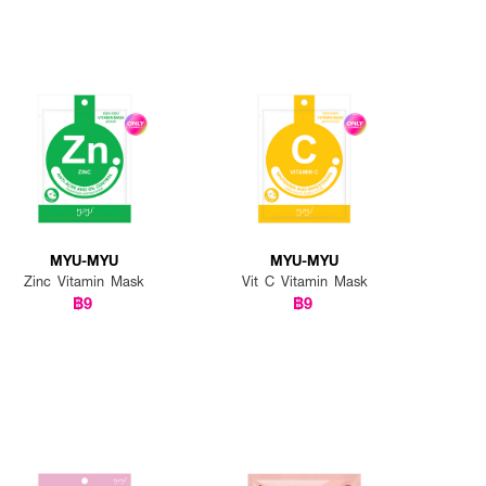
MYU-MYU
MYU-MYU
Zinc Vitamin Mask
Vit C Vitamin Mask
฿9
฿9