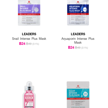
LEADERS
LEADERS
Snail Intense Plus Mask
Aquaporin Intense Plus
Mask
฿24
฿49
(51%)
฿24
฿49
(51%)