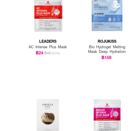
LEADERS
ROJUKISS
AC Intense Plus Mask
Bio Hydrogel Melting
Mask Deep Hydration
฿24
฿49
(51%)
฿159