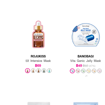
ROJUKISS
BANOBAGI
5X Intensive Mask
Vita Genic Jelly Mask
฿69
฿49
฿92
(47%)
+1