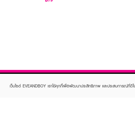
เว็บไซต์ EVEANDBOY เราใช้คุกกี้เพื่อพัฒนาประสิทธิภาพ และประสบการณ์ที่ดี
ABOUT EVEANDBOY
CUS
Brand story
Online
Privacy Policy
Find a