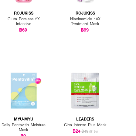
ROJUKISS
ROJUKISS
Gluta Poreless 5X
Niacinamide 10X
Intensive
Treatment Mask
฿69
฿99
MYU-MYU
LEADERS
Daily Pentavitin Moisture
Cica Intense Plus Mask
Mask
฿24
฿49
(51%)
฿9