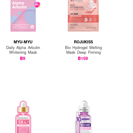
MYU-MYU
ROJUKISS
Daily Alpha Arbutin
Bio Hydrogel Melting
Whitening Mask
Mask Deep Firming
฿9
฿159