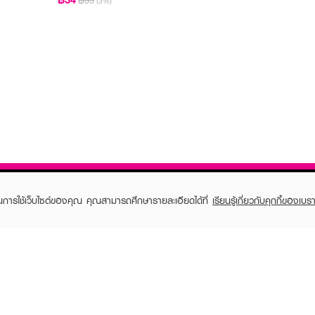
฿35
(3%)
ในการใช้เว็บไซต์ของคุณ คุณสามารถศึกษารายละเอียดได้ที่
เรียนรู้เกี่ยวกับคุกกี้ของเบรา
TOMER CARE
EVEANDBOY MEMBER
 Shopping
Member registration
 store