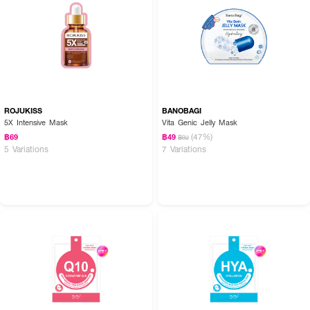
ROJUKISS
BANOBAGI
5X Intensive Mask
Vita Genic Jelly Mask
(47%)
฿69
฿49
฿92
5 Variations
7 Variations