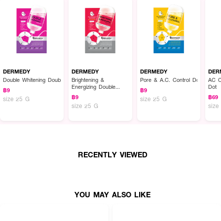
DERMEDY
DERMEDY
DERMEDY
DER
Double Whitening Double Effect Mask
Brightening &
Pore & A.C. Control Double Eff
AC C
Energizing Double
Dot
฿9
฿9
Effect Mask
฿9
฿69
size 25 G
size 25 G
size 25 G
size
RECENTLY VIEWED
YOU MAY ALSO LIKE