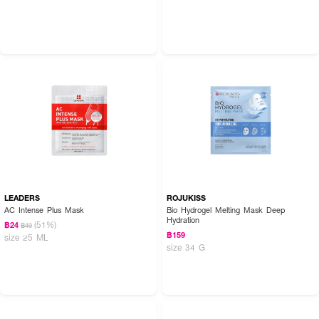
LEADERS
ROJUKISS
AC Intense Plus Mask
Bio Hydrogel Melting Mask Deep
Hydration
(51%)
฿24
฿49
฿159
size 25 ML
size 34 G