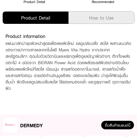
Product Detail
Recommended
Product Detail
How to Use
Product information
แผ่นมาส์กบำรุงผิวหน้าสูตรเพื่อเผยผิวใหม่ แลดูเปล่งปลั่ง สดใส ผสานแนวคิด
ของการนำทางสารและเทคโนโลยี Myers Vita Hydro จากประเทศ
สหรัฐอเมริกา อุดมไปด้วยวิตามินและแร่ธาตุเพื่อดูแลปัญาผิวต่างๆ อีกทั้งพลัง
ดอกไม้ 4 ชนิดจาก BIORAN Flower Acid ช่วยผลัดเซลล์ผิวอย่างอ่อนโยน
พร้อมเผยผิวใหม่ที่สดใส เนียนนุ่ม สารสกัดดอกคาโมมายล์, สารสกัดน้ำผึ้ง
และสารสกัดองุ่น ช่วยต่อต้านอนุมูลอิสระ ปลอดประโลมผิว บำรุงให้ผิวชุ่มชื้น
อิ่มน้ำ ผิวจึงแลดูเปล่งปลั่งสดใส ไร้รอยหมองคล้ำ และดูสุขภาพดี ดุจการดริป
ผิว
DERMEDY
ซื้อสินค้าแบรนด์นี้