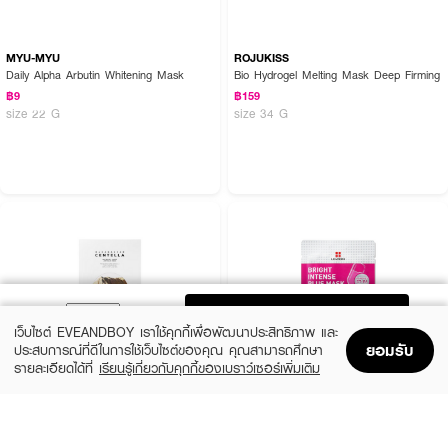
MYU-MYU
ROJUKISS
Daily Alpha Arbutin Whitening Mask
Bio Hydrogel Melting Mask Deep Firming
฿9
฿159
size 22 G
size 34 G
ADD TO BAG
เว็บไซต์ EVEANDBOY เราใช้คุกกี้เพื่อพัฒนาประสิทธิภาพ และ
ยอมรับ
ประสบการณ์ที่ดีในการใช้เว็บไซต์ของคุณ คุณสามารถศึกษา
รายละเอียดได้ที่
เรียนรู้เกี่ยวกับคุกกี้ของเบราว์เซอร์เพิ่มเติม
Home
Home
Promotions
Promotions
Shopping Bag
Shopping Bag
Account
Account
SKIN1004
LEADERS
Madagascar Centella Watergel Sheet
Bright Intense Plus Mask
Ampoule Mask (25ml X 5pcs)
(51%)
฿24
฿49
(31%)
฿269