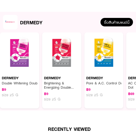
DERMEDY
ซื้อสินค้าแบรนด์นี้
ผลลัพธ์ที่ได้ :
DERMEDY WHITENING HYDROGEL EYE MASK
แผ่นมาสก์ใต้ตาในรูปแบบ
แผ่นไฮโดรเจล สูตรเพื่อผิวรอบดวงตาแลดูกระจ่างใส เปล่งประกาย
DERMEDY
DERMEDY
DERMEDY
DER
ส่วนประกอบสำคัญ
Double Whitening Double Effect Mask
Brightening &
Pore & A.C. Control Double Eff
AC C
Energizing Double
Dot
฿9
฿9
• วิตามินบี 3 บำรุงรอบดวงตาหมองคล้ำ ให้กลับมาสว่างใส เปล่งประกาย
Effect Mask
฿9
฿69
size 25 G
size 25 G
size 25 G
size
• ไฮยาลูโรนิก 7 ชนิด เติมความชุ่มชื้นรอบดวงตา เพื่อผิวรอบดวงตาที่เอิบอิ่ม
เรียบเนียน
• คอลลาเจน กระชับรอบดวงตาเพื่อดวงตาที่ยกกระชับ แลดูอ่อนเยาว์
RECENTLY VIEWED
How to Use :