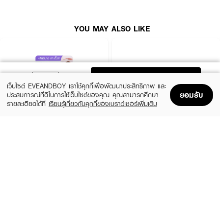
หลังจากล้างหน้า เปิดถุงหยิบแผ่นมาสก์หน้าวางบริเวณใบหน้า โดยเริ่มจากตา จมูก
และปิดสนิททั่วทั้งใบหน้าทิ้งไว้ประมาณ 15-20 นาทีแล้วดึงออก ตบเอสเซนส์ที่เหลือ
YOU MAY ALSO LIKE
อยู่เบาๆ ให้ทั่วหน้า
ADD TO BAG
เว็บไซต์ EVEANDBOY เราใช้คุกกี้เพื่อพัฒนาประสิทธิภาพ และ
ยอมรับ
ประสบการณ์ที่ดีในการใช้เว็บไซต์ของคุณ คุณสามารถศึกษา
รายละเอียดได้ที่
เรียนรู้เกี่ยวกับคุกกี้ของเบราว์เซอร์เพิ่มเติม
Home
Home
Promotions
Promotions
Shopping Bag
Shopping Bag
Account
Account
BABY BRIGHT
LUNA
Sleep Well Lavender Heating Eye Mask
Jelly Eye Mask 30 Pairs
(41%)
(18%)
฿35
฿319
฿59
฿390
size 15 G
size 0.09 G