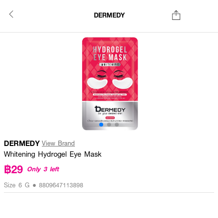
DERMEDY
DERMEDY
View Brand
Whitening Hydrogel Eye Mask
฿29
Only 3 left
Size 6 G • 8809647113898