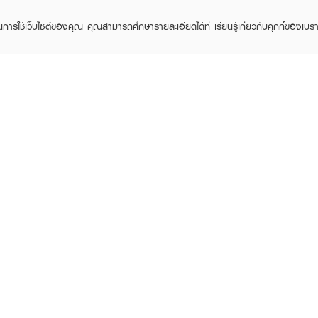
ในการใช้เว็บไซต์ของคุณ คุณสามารถศึกษารายละเอียดได้ที่
เรียนรู้เกี่ยวกับคุกกี้ของเบรา
TOMER CARE
EVEANDBOY MEMBER
 Shopping
Member registration
 store
t us