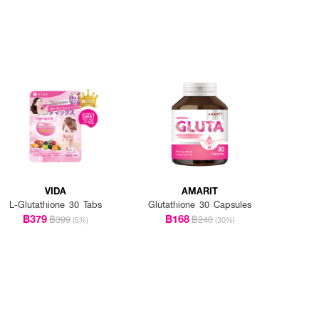
VIDA
AMARIT
L-Glutathione 30 Tabs
Glutathione 30 Capsules
฿379
฿168
฿399
฿240
(5%)
(30%)