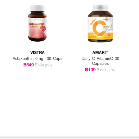
VISTRA
AMARIT
Astaxanthin 6mg 30 Caps
Daily C VitaminC 30
Capsules
฿549
฿560
(2%)
฿139
฿199
(30%)