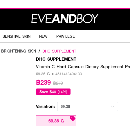
SENSITIVE SKIN
NEW
PRIVILEGE
BRIGHTENING SKIN
/
DHC SUPPLEMENT
DHC SUPPLEMENT
Vitamin C Hard Capsule Dietary Supplement Pr
69.36 G • 4511413404133
฿239
฿279
Save
฿40 (14%)
Variation:
69.36
69.36 G