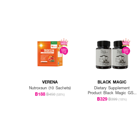
VERENA
BLACK MAGIC
Nutroxsun (10 Sachets)
Dietary Supplement
Product Black Magic GSH
฿188
฿450
(58%)
CE-II
฿329
฿399
(18%)