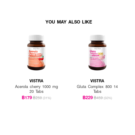
YOU MAY ALSO LIKE
VISTRA
VISTRA
Acerola cherry 1000 mg
Gluta Complex 800 14
20 Tabs
Tabs
฿179
฿229
฿259
฿459
(31%)
(50%)