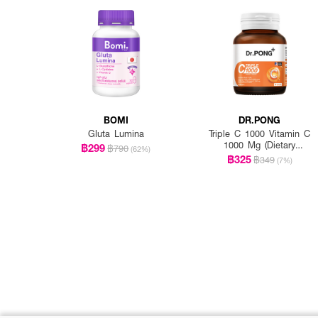
BOMI
DR.PONG
Gluta Lumina
Triple C 1000 Vitamin C
1000 Mg (Dietary
฿299
฿790
(62%)
Supplement Product)
฿325
฿349
(7%)