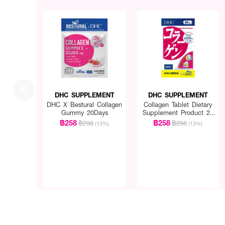
DHC SUPPLEMENT
DHC SUPPLEMENT
DHC X Bestural Collagen
Collagen Tablet Dietary
Gummy 20Days
Supplement Product 20
Days
฿258
฿258
฿298
฿298
(13%)
(13%)