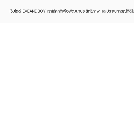
เว็บไซต์ EVEANDBOY เราใช้คุกกี้เพื่อพัฒนาประสิทธิภาพ และประสบการณ์ที่ดี
ABOUT EVEANDBOY
CUS
Brand story
Online
Privacy Policy
Find a
Terms and Conditions
Contac
Sell on EVEANDBOY
Whistleblowing