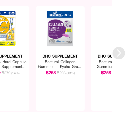
UPPLEMENT
DHC SUPPLEMENT
DHC SUPPLEMEN
C Hard Capsule
Bestural Collagen
Bestural Vitamin C
y Supplement
Gummies – Kyoho Grape
Gummies – Yuzu (N
 60 Days (120
(No Sugar Added) 20
Sugar Added) 20 Da
9
฿258
฿258
฿279
฿298
฿298
(14%)
(13%)
(13%)
apsule)
Days