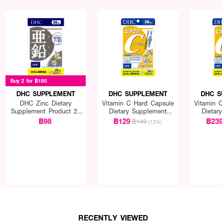
Buy 2 for ฿180
DHC SUPPLEMENT
DHC SUPPLEMENT
DHC S
DHC Zinc Dietary
Vitamin C Hard Capsule
Vitamin 
Supplement Product 20
Dietary Supplement
Dietar
Days
Product 30 Days (60
Product
฿98
฿129
฿23
฿149
(13%)
Capsule)
C
RECENTLY VIEWED