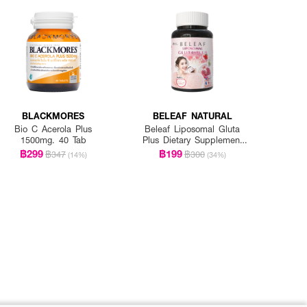
BLACKMORES
BELEAF NATURAL
Bio C Acerola Plus
Beleaf Liposomal Gluta
1500mg. 40 Tab
Plus Dietary Supplement
Product
฿299
฿199
฿347
฿300
(14%)
(34%)