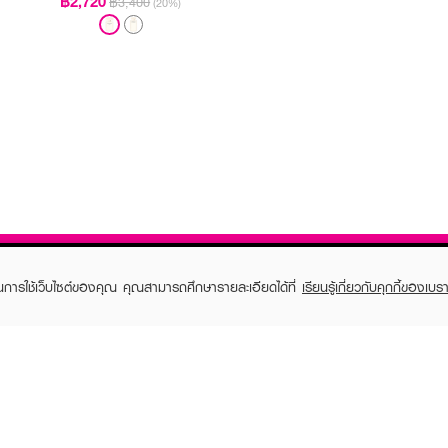
฿2,720
฿3,400
(20%)
ในการใช้เว็บไซต์ของคุณ คุณสามารถศึกษารายละเอียดได้ที่
เรียนรู้เกี่ยวกับคุกกี้ของเบรา
TOMER CARE
EVEANDBOY MEMBER
 Shopping
Member registration
 store