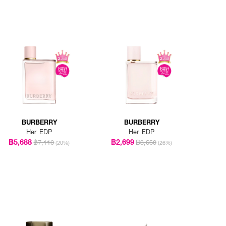
BURBERRY
BURBERRY
Her EDP
Her EDP
฿5,688
฿2,699
฿7,110
฿3,660
(20%)
(26%)