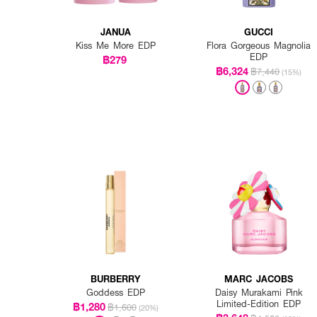
JANUA
GUCCI
Kiss Me More EDP
Flora Gorgeous Magnolia
EDP
฿279
฿6,324
฿7,440
(15%)
BURBERRY
MARC JACOBS
Goddess EDP
Daisy Murakami Pink
Limited-Edition EDP
฿1,280
฿1,600
(20%)