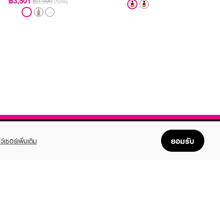
฿3,501
฿3,890
(10%)
ยอมรับ
ว์เซอร์เพิ่มเติม
FOLLOW US