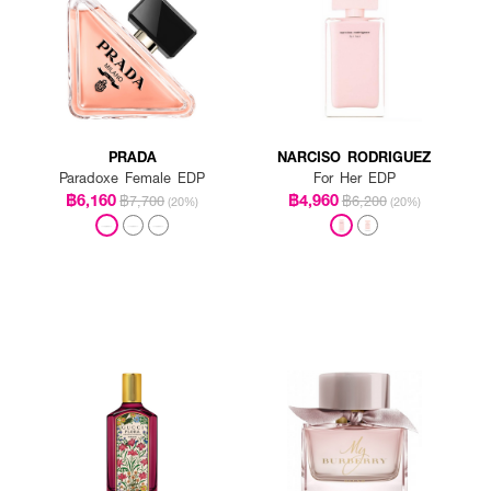
PRADA
NARCISO RODRIGUEZ
Paradoxe Female EDP
For Her EDP
฿6,160
฿4,960
฿7,700
฿6,200
(20%)
(20%)