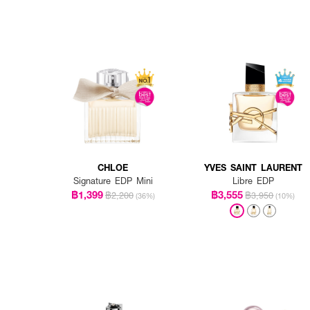
CHLOE
YVES SAINT LAURENT
Signature EDP Mini
Libre EDP
฿1,399
฿3,555
฿2,200
฿3,950
(36%)
(10%)