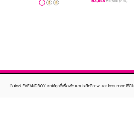
฿3,648
฿4,560
(20%)
เว็บไซต์ EVEANDBOY เราใช้คุกกี้เพื่อพัฒนาประสิทธิภาพ และประสบการณ์ที่ดี
ABOUT EVEANDBOY
CUS
Brand story
Online
Privacy Policy
Find a