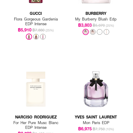
GUCCI
BURBERRY
Flora Gorgeous Gardenia
My Burberry Blush Edp
EDP Intense
฿3,803
฿5,070
(25%)
฿5,910
฿7,880
(25%)
NARCISO RODRIGUEZ
YVES SAINT LAURENT
For Her Pure Musc Blanc
Mon Paris EDP
EDP Intense
฿6,975
฿7,750
(10%)