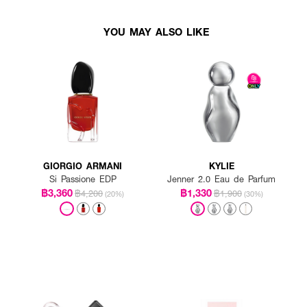
YOU MAY ALSO LIKE
GIORGIO ARMANI
KYLIE
Si Passione EDP
Jenner 2.0 Eau de Parfum
฿3,360
฿1,330
฿4,200
฿1,900
(20%)
(30%)