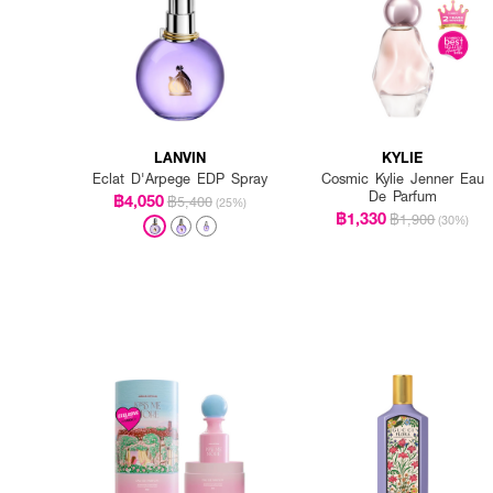
LANVIN
KYLIE
Eclat D'Arpege EDP Spray
Cosmic Kylie Jenner Eau
De Parfum
฿4,050
฿5,400
(25%)
฿1,330
฿1,900
(30%)