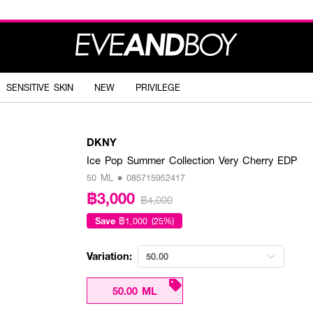
SENSITIVE SKIN
NEW
PRIVILEGE
DKNY
Ice Pop Summer Collection Very Cherry EDP
50 ML • 085715952417
฿3,000
฿4,000
Save
฿1,000 (25%)
Variation:
50.00
50.00 ML