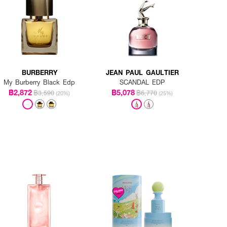
BURBERRY
JEAN PAUL GAULTIER
My Burberry Black Edp
SCANDAL EDP
฿2,872
฿5,078
฿3,590
฿6,770
(20%)
(25%)