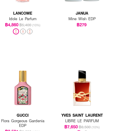
LANCOME
JANUA
Idole Le Parfum
Mine Wish EDP
฿4,860
฿279
฿5,400
(10%)
GUCCI
YVES SAINT LAURENT
Flora Gorgeous Gardenia
LIBRE LE PARFUM
EDP
฿7,650
฿8,500
(10%)