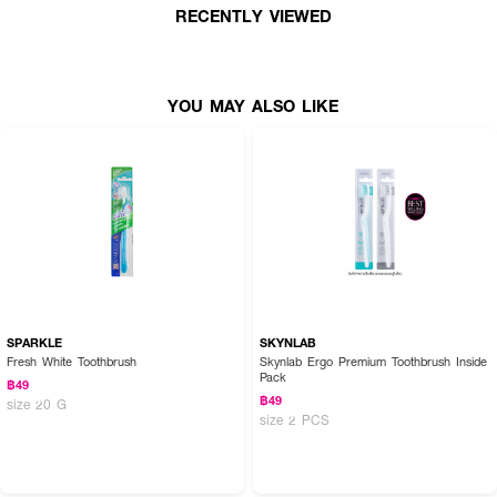
RECENTLY VIEWED
YOU MAY ALSO LIKE
SPARKLE
SKYNLAB
Fresh White Toothbrush
Skynlab Ergo Premium Toothbrush Inside
Pack
฿49
฿49
size 20 G
size 2 PCS