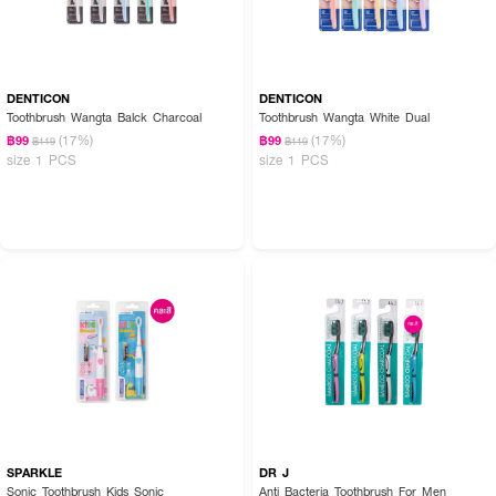
DENTICON
DENTICON
Toothbrush Wangta Balck Charcoal
Toothbrush Wangta White Dual
(17%)
(17%)
฿99
฿99
฿119
฿119
size 1 PCS
size 1 PCS
SPARKLE
DR J
Sonic Toothbrush Kids Sonic
Anti Bacteria Toothbrush For Men