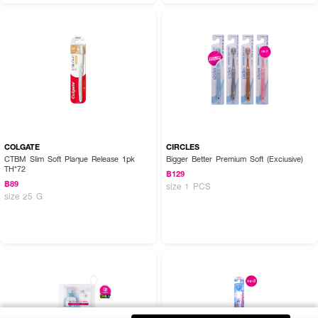
COLGATE
CIRCLES
CTBM Slim Soft Plaque Release 1pk
Bigger Better Premium Soft (Exciusive)
TH*72
฿129
฿89
size 1 PCS
size 25 G