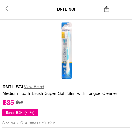
DNTL SCI
DNTL SCI
View Brand
Medium Tooth Brush Super Soft Slim with Tongue Cleaner
฿35
฿59
Save
฿24 (41%)
Size 14.7 G • 8859097201201