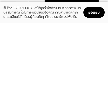
ADD TO BAG
เว็บไซต์ EVEANDBOY เราใช้คุกกี้เพื่อพัฒนาประสิทธิภาพ และ
ยอมรับ
ประสบการณ์ที่ดีในการใช้เว็บไซต์ของคุณ คุณสามารถศึกษา
รายละเอียดได้ที่
เรียนรู้เกี่ยวกับคุกกี้ของเบราว์เซอร์เพิ่มเติม
Home
Home
Promotions
Promotions
Shopping Bag
Shopping Bag
Account
Account
SKYNLAB
SPARKLE
Intense Cool Travel Set Skynlab
Ionic Toothbrush (Refill)/SK0286
Exclusive EVEANDBOY
(12%)
฿149
฿170
(20%)
฿159
฿199
size 2 PCS
size 14.7 G
SKYNLAB
COLGATE