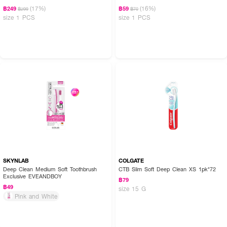
(17%)
(16%)
฿249
฿59
฿299
฿70
size 1 PCS
size 1 PCS
SKYNLAB
COLGATE
Deep Clean Medium Soft Toothbrush
CTB Slim Soft Deep Clean XS 1pk*72
Exclusive EVEANDBOY
฿79
฿49
size 15 G
Pink and White