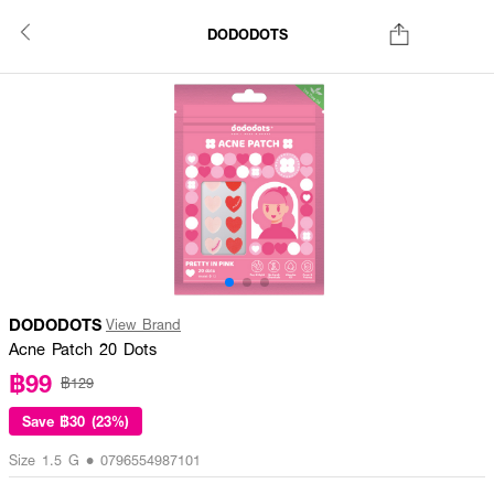
DODODOTS
DODODOTS
View Brand
Acne Patch 20 Dots
฿99
฿129
Save
฿30 (23%)
Size 1.5 G • 0796554987101