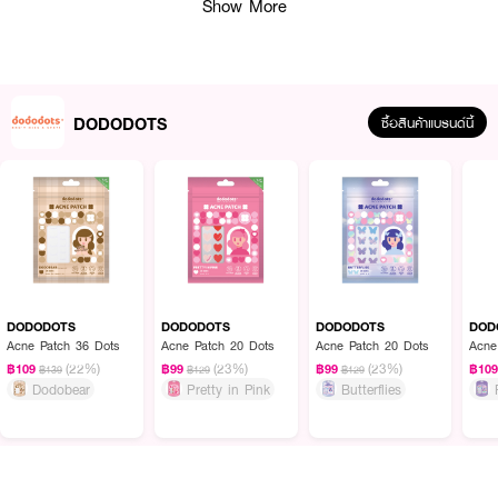
Show More
DODODOTS
ซื้อสินค้าแบรนด์นี้
ผลลัพธ์ที่ได้:
แผ่นแปะสิวไฮโดรคอลลอยด์จาก DODODOTS ลาย "Pretty in Pink" หรือลาย
หัวใจกุ๊กกิ๊กสุดน่ารัก ที่มาพร้อมคุณสมบัติพิเศษด้วยการผสม Tea Tree Oil (น้ำมัน
ทีทรี) ช่วยดูดซับของเหลวจากสิว ลดการอักเสบของสิว และปกป้องสิวจากสิ่ง
DODODOTS
DODODOTS
DODODOTS
DOD
สกปรกและแบคทีเรียภายนอกได้อย่างมีประสิทธิภาพ ด้วยลวดลายน่ารัก ทำให้
Acne Patch 36 Dots
Acne Patch 20 Dots
Acne Patch 20 Dots
Acne
สามารถแต่งแต้มความสดใสได้ทุกโอกาส ติดแน่น ใช้งานได้ทั้งตอนกลางวันและกลาง
(22%)
(23%)
(23%)
฿109
฿99
฿99
฿10
คืน
฿139
฿129
฿129
Dodobear
Pretty in Pink
Butterflies
● ชื่อสินค้าภาษาไทย: โดโดดอทส์ แผ่นแปะสิว ลายหัวใจกุ๊กกิ๊ก
● วัสดุ: แผ่นดูดซับสิวไฮโดรคอลลอยด์ (Hydrocolloid)
● ส่วนผสมพิเศษ: ผสม Tea Tree Oil (น้ำมันทีทรี) ช่วยลดการอักเสบ