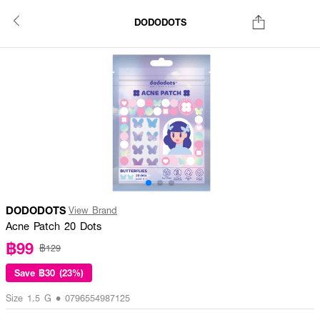
DODODOTS
DODODOTS
View Brand
Acne Patch 20 Dots
฿99
฿129
Save
฿30 (23%)
Size 1.5 G • 0796554987125