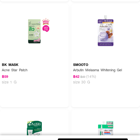
BK MASK
SMOOTO
Acne Star Patch
Arbutin Melasma Whitening Gel
(14%)
฿59
฿42
฿49
size 1 G
size 30 G