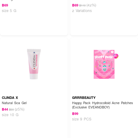
(42%)
฿69
฿69
฿119
size 5 G
2 Variations
CLINDA X
GRRRBEAUTY
Natural Sca Gel
Happy Pack Hydrocolloid Acne Patches
(Exclusive EVEANDBOY)
(25%)
฿44
฿59
฿99
size 10 G
size 9 PCS