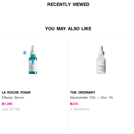
RECENTLY VIEWED
● การใช้งาน: ติดแน่น ใช้ได้ทั้งกลางวันและกลางคืน
● FDA Registration no. : 68-2-3-2-0004718
● ปริมาณ - 20 ชิ้น
YOU MAY ALSO LIKE
How to Use :
● หลังล้างหน้า ให้เช็ดหน้าบริเวณที่เป็นสิวให้แห้ง
● แปะแผ่นแปะสิวบนบริเวณที่เป็นสิว ก่อนทาสกินแคร์ เพื่อประสิทธิภาพสูงสุด
● เปลี่ยนแผ่นใหม่ทุก 6-8 ชั่วโมง
LA ROCHE POSAY
THE ORDINARY
ดูแลสิวไปพร้อมกับเพิ่มความเก๋ไก๋น่ารักให้ผิวหน้า ด้วยแผ่นแปะสิวลายผีเสื้อค่ะ 💖🦋
Effaclar Serum
Niacinamide 10% + Zinc 1%
฿1,390
฿370
size 30 ML
2 Variations