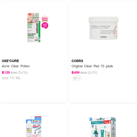
OXE'CURE
COSRX
Acne Clear Potion
Original Clear Pad 70 pads
(32%)
(22%)
฿129
฿499
฿189
฿640
size 15 ML
-