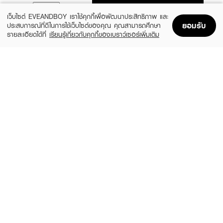
ADD TO BAG
เว็บไซต์ EVEANDBOY เราใช้คุกกี้เพื่อพัฒนาประสิทธิภาพ และ
ยอมรับ
ประสบการณ์ที่ดีในการใช้เว็บไซต์ของคุณ คุณสามารถศึกษา
รายละเอียดได้ที่
เรียนรู้เกี่ยวกับคุกกี้ของเบราว์เซอร์เพิ่มเติม
Home
Home
Promotions
Promotions
Shopping Bag
Shopping Bag
Account
Account
MENTHOLATUM ACNES
CLEARNOSE
Sealing Jell
Acne Gel Concentrate Solution Care
฿179
฿49
size 18 G
size 4 G
CURESYS
MIZUMI