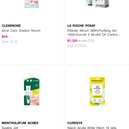
CLEARNOSE
LA ROCHE POSAY
Acne Care Solution Serum
Effaclar Serum 30Ml+Purifying Gel
15Ml+Duo+M 3 Ml+Ant Oil Control
฿59
Cream 3 Ml
(5%)
฿1,320
฿1,390
size 10 G
size 4 PCS
MENTHOLATUM ACNES
CURESYS
Sealing Jell
Niacin Acvita White Patch 18 dots